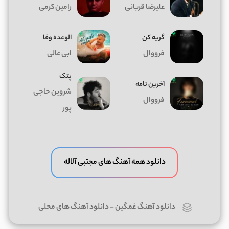
علیرضا قربانی
رامین کرمی
گریه کن
الوعده وفا
فرووال
ابی عالی
پتک
آخرین نامه
شروین حاجی
فرووال
پور
دانلود همه آهنگ های مجتبی آلاله
دانلود آهنگ غمگین
-
دانلود آهنگ های محلی