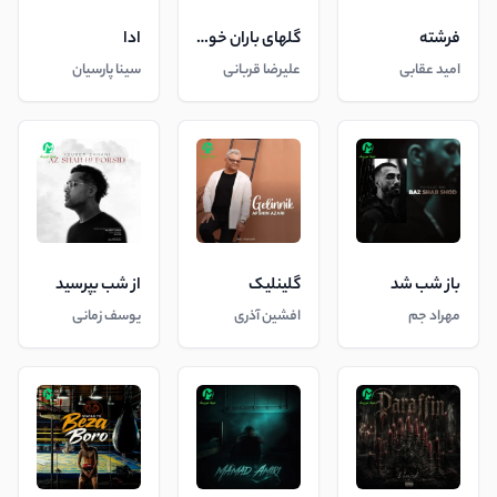
فرشته
گلهای باران خورده
ادا
امید عقابی
علیرضا قربانی
سینا پارسیان
باز شب شد
گلینلیک
از شب بپرسید
مهراد جم
افشین آذری
یوسف زمانی