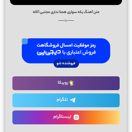
متن آهنگ یکه سواری همتا نداری مجتبی آلاله
──♭──
روبیکا
تلگرام
اینستاگرام