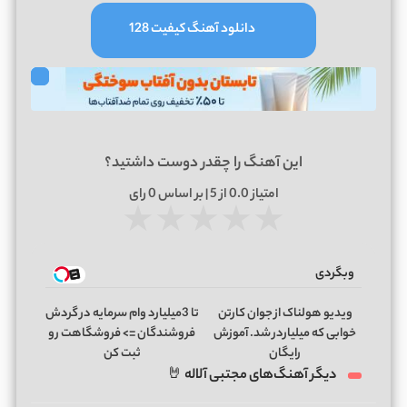
دانلود آهنگ کیفیت 128
این آهنگ را چقدر دوست داشتید؟
امتیاز
0.0
از 5 | بر اساس
0
رای
★
★
★
★
★
وبگردی
ویدیو هولناک از جوان کارتن
تا 3میلیارد وام سرمایه در گردش
خوابی که میلیاردر شد. آموزش
فروشندگان => فروشگاهت رو
رایگان
ثبت کن
دیگر آهنگ‌های مجتبی آلاله 🤘