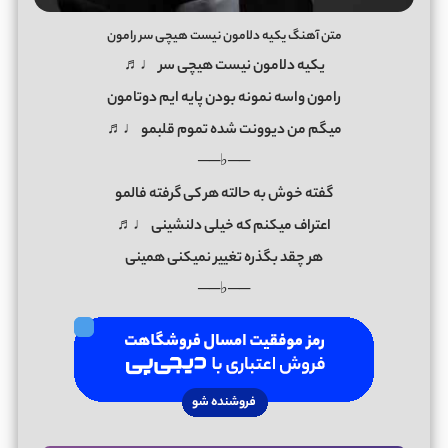
متن آهنگ یکیه دلامون نیست هیچی سر رامون
یکیه دلامون نیست هیچی سر ♩♬
رامون واسه نمونه بودن پایه ایم دوتامون
میگم من دیوونت شده تموم قلبمو ♩♬
──♭──
گفته خوش به حالته هر کی گرفته فالمو
اعتراف میکنم که خیلی دلنشینی ♩♬
هر چقد بگذره تغییر نمیکنی همینی
──♭──