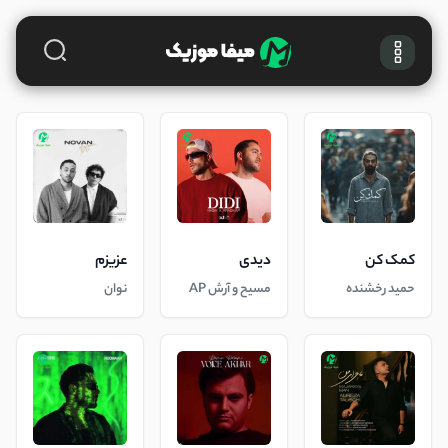
کمک کن
دیدی
عزیزم
حمید رخشنده
مسیح و آرش AP
نوان