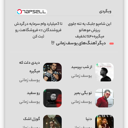
وبگردی
این شامپو جلبک یه تنه جلوی
تا 3میلیارد وام سرمایه در گردش
ریزش موهاتو
فروشندگان => فروشگاهت رو
میگیره۴۰٪تخفیف
ثبت کن
دیگر آهنگ‌های یوسف زمانی 🤘
دیدی دلت که
از شب بپرسید
میگیره
یوسف زمانی
یوسف زمانی
تو بگی بمیر
رو سفید
یوسف زمانی
یوسف زمانی
دنیا
گوزل اشک