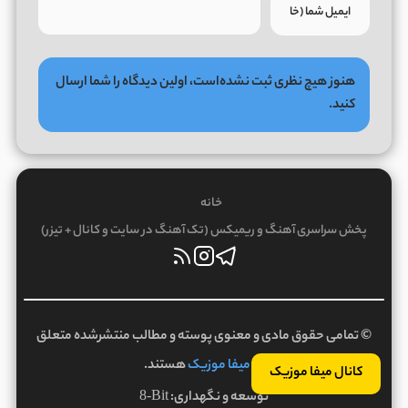
هنوز هیچ نظری ثبت نشده‌است، اولین دیدگاه را شما ارسال
کنید.
خانه
پخش سراسری آهنگ و ریمیکس (تک آهنگ در سایت و کانال + تیزر)
© تمامی حقوق مادی و معنوی پوسته و مطالب منتشرشده متعلق
به
میفا موزیک
هستند.
کانال میفا موزیک
توسعه و نگهداری:
8-Bit