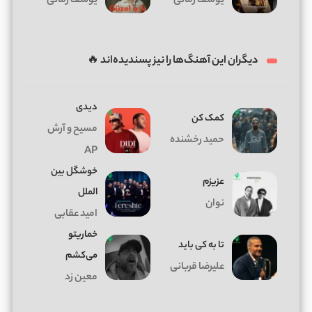
یوسف زمانی
یوسف زمانی
دیگران این آهنگ‌ها را نیز پسندیده‌اند 🔥
دیدی
کمک کن
مسیح و آرش
حمید رخشنده
AP
خوشگل بین
عزیزم
الملل
نوان
امید عقابی
خماریتو
تا به کی باید
می‌کشم
علیرضا قربانی
معین زد