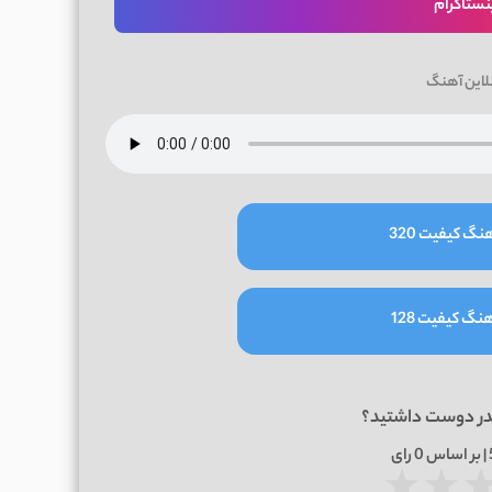
نستاگرام
لاین آهنگ
نگ کیفیت 320
نگ کیفیت 128
در دوست داشتید؟
0
رای