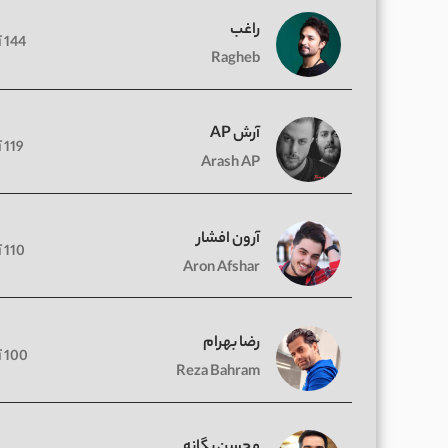
راغب
144 آهنگ
Ragheb
آرش AP
119 آهنگ
Arash AP
آرون افشار
110 آهنگ
Aron Afshar
رضا بهرام
100 آهنگ
Reza Bahram
محسن یگانه