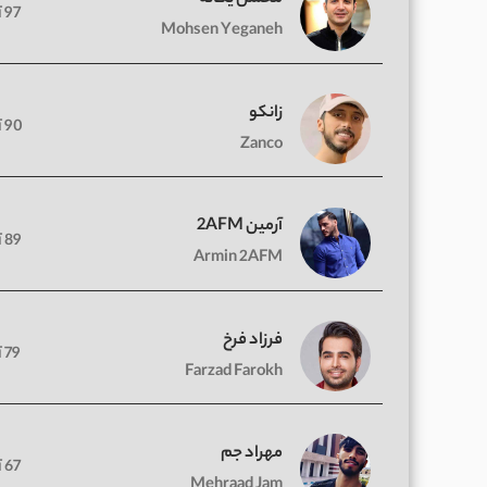
97 آهنگ
Mohsen Yeganeh
زانکو
90 آهنگ
Zanco
آرمین 2AFM
89 آهنگ
Armin 2AFM
فرزاد فرخ
79 آهنگ
Farzad Farokh
مهراد جم
67 آهنگ
Mehraad Jam