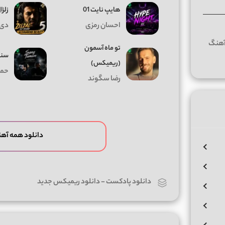
هایپ نایت 01
زلزال
احسان رمزی
دی 
تو ماه آسمون
سنگ
(ریمیکس)
حمی
رضا سگوند
دانلود همه آه
دانلود پادکست
-
دانلود ریمیکس جدید