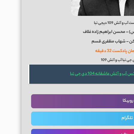
تش 109 دیجی تبا
س) – محسن ابراهیم زاده غلاف
 کن – شهاب مظفری قسم
ی تبا آب و آتش 109
 و آتش عاشقانه 104 دی جی تبا
روبیکا
تلگرام