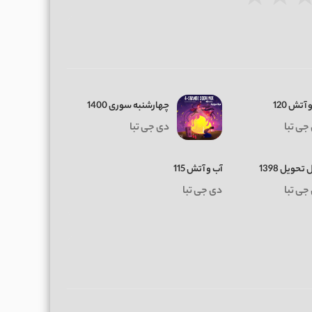
★
★
 آتش 120
چهارشنبه سوری 1400
جی تبا
دی جی تبا
تحویل 1398
آب و آتش 115
جی تبا
دی جی تبا