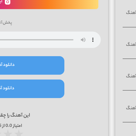
ای
پخش آن
دانلود آه
دانلود آه
این آهنگ را چق
امتیاز
0.0
از 5 | بر اساس