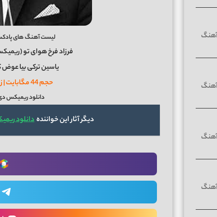
لیست آهنگ های پادکست آب و آ
فرزاد فرخ هوای تو (ریمیک
یاسین ترکی بیا عوض
حجم 44 مگابایت | زمان پادکست 32 دقیقه
دانلود ریمیکس دی ج
دیگر آثار این خواننده
دانلود ریمیکس آب