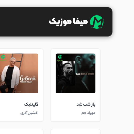
باز شب شد
گلینلیک
مهراد جم
افشین آذری