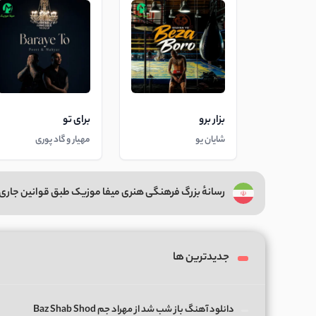
بزار برو
برای تو
شایان یو
مهیار و گاد پوری
رسانهٔ بزرگ فرهنگی هنری میفا موزیک طبق قوانین جاری 
جدیدترین ها
دانلود آهنگ باز شب شد از مهراد جم Baz Shab Shod