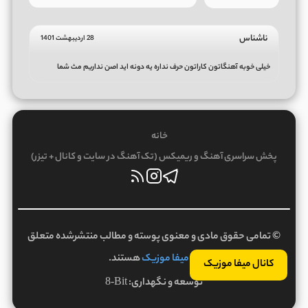
ناشناس
28 اردیبهشت 1401
خیلی خوبه آهنگاتون کاراتون حرف نداره یه دونه اید اصن نداریم مث شما
خانه
پخش سراسری آهنگ و ریمیکس (تک آهنگ در سایت و کانال + تیزر)
© تمامی حقوق مادی و معنوی پوسته و مطالب منتشرشده متعلق
به
میفا موزیک
هستند.
کانال میفا موزیک
توسعه و نگهداری:
8-Bit