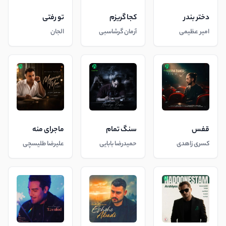
دختر بندر
کجا گریزم
تو رفتی
امیر عظیمی
آرمان گرشاسبی
الجان
قفس
سنگ تمام
ماجرای منه
کسری زاهدی
حمیدرضا بابایی
علیرضا طلیسچی