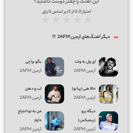
این آهنگ را چقدر دوست داشتید؟
امتیاز
0.0
از 5 | بر اساس
0
رای
★
★
★
★
★
دیگر آهنگ‌های آرمین 2AFM 🤘
ای ول به ولت
بگو برا چی
آرمین 2AFM
آرمین 2AFM
ﺣﺎﻟﺎ ﻫﻰ (پیانو)
لب و دهن
آرمین 2AFM
آرمین 2AFM
دیگه برو
من به تو احتیاج
(ریمیکس)
دارم
آرمین 2AFM
آرمین 2AFM