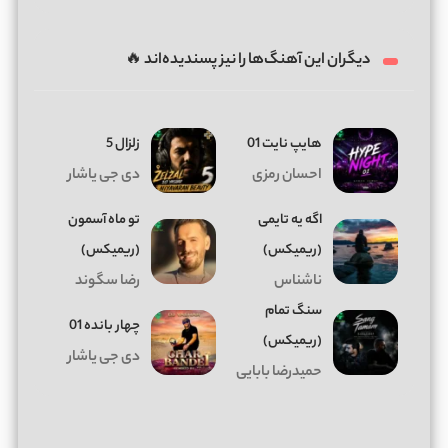
دیگران این آهنگ‌ها را نیز پسندیده‌اند 🔥
هایپ نایت 01
زلزال 5
احسان رمزی
دی جی یاشار
اگه یه تایمی
تو ماه آسمون
(ریمیکس)
(ریمیکس)
ناشناس
رضا سگوند
سنگ تمام
چهار بانده 01
(ریمیکس)
دی جی یاشار
حمیدرضا بابایی