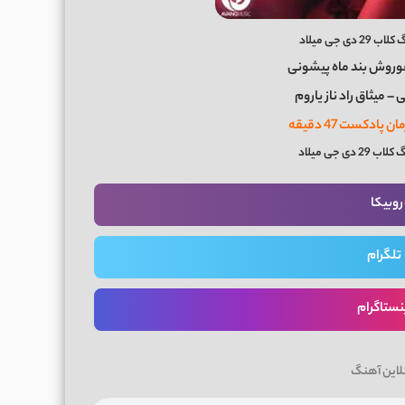
ی جی میلاد
روش بند ماه پیشونی
 میثاق راد ناز یاروم
ی جی میلاد
روبیکا
تلگرام
نستاگرام
لاین آهنگ