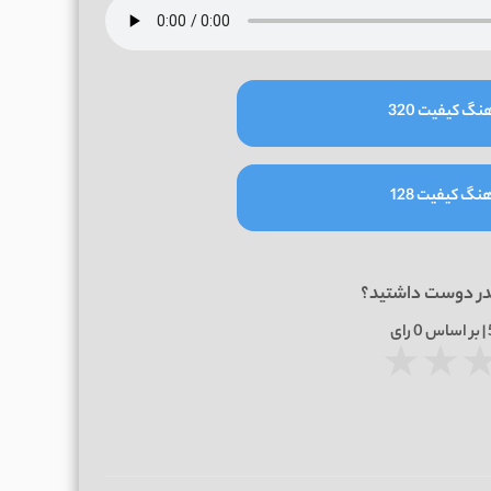
نگ کیفیت 320
نگ کیفیت 128
در دوست داشتید؟
0
رای
★
★