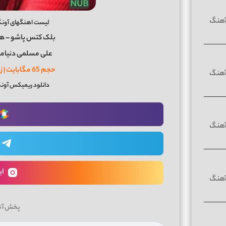
لیست اهنگهای آونگ کلاب 29 د
بلک کتس پاشو – هو
علی مسلمی دنیامی –
حجم 65 مگابایت | زمان پادکست 47 دقیقه
دانلود ریمیکس آونگ کلاب 29 د
ای
پخش آن