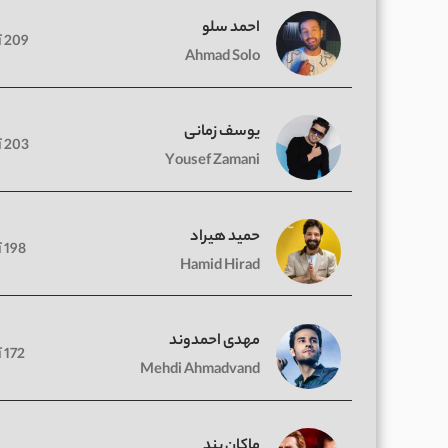
احمد سلو
209 آهنگ
Ahmad Solo
یوسف زمانی
203 آهنگ
Yousef Zamani
حمید هیراد
198 آهنگ
Hamid Hirad
مهدی احمدوند
172 آهنگ
Mehdi Ahmadvand
ماکان بند