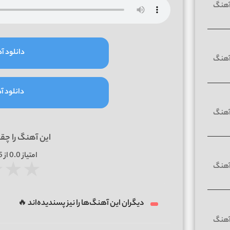
دانلود آه
دانلود آه
این آهنگ را چق
امتیاز
0.0
از 5 | بر اساس
★
★
★
دیگران این آهنگ‌ها را نیز پسندیده‌اند 🔥