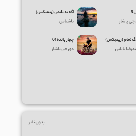
 5
اگه یه تایمی (ریمیکس)
جی یاشار
ناشناس
 تمام (ریمیکس)
چهار بانده 01
درضا بابایی
دی جی یاشار
بدون نظر