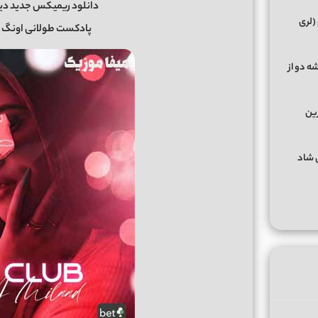
دانلود ریمیکس جدید دیجی 
(لری
پادکست طولانی اونگ کلا
ه دو از
رین
گهای شاد