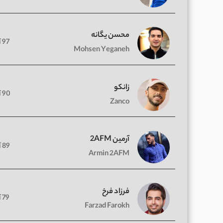
محسن یگانه
97 آهنگ
Mohsen Yeganeh
زانکو
90 آهنگ
Zanco
آرمین 2AFM
89 آهنگ
Armin 2AFM
فرزاد فرخ
79 آهنگ
Farzad Farokh