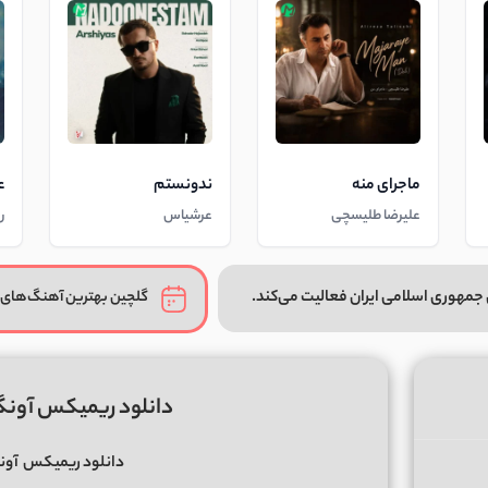
ماجرای منه
ندونستم
ع
علیرضا طلیسچی
عرشیاس
ر
جمهوری اسلامی ایران فعالیت می‌کند.
گلچین بهترین آهنگ‌های 
دانلود ریمیکس آونگ کلاب 29 دی
دانلود ریمیکس
آونگ کلا