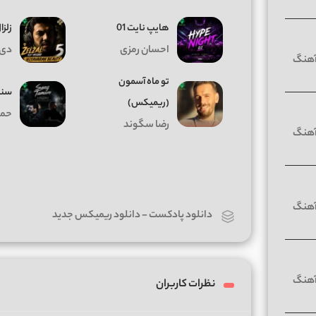
هایپ نایت 01
زلزال
احسان رمزی
دی 
تو ماه آسمون
سنگ
(ریمیکس)
حمی
رضا سگوند
دانلود پادکست
-
دانلود ریمیکس جدید
نظرات کاربران