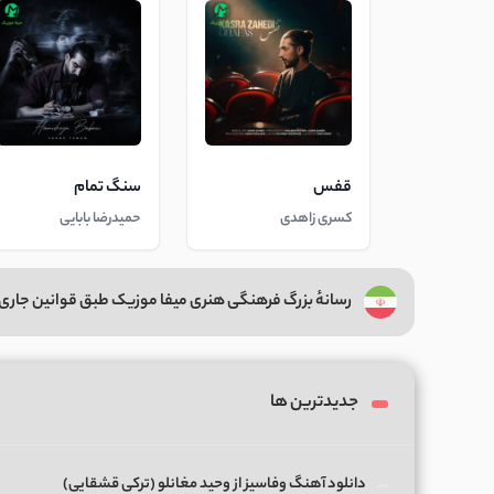
قفس
سنگ تمام
کسری زاهدی
حمیدرضا بابایی
رسانهٔ بزرگ فرهنگی هنری میفا موزیک طبق قوانین جاری 
جدیدترین ها
دانلود آهنگ وفاسیز از وحید مغانلو (ترکی قشقایی)