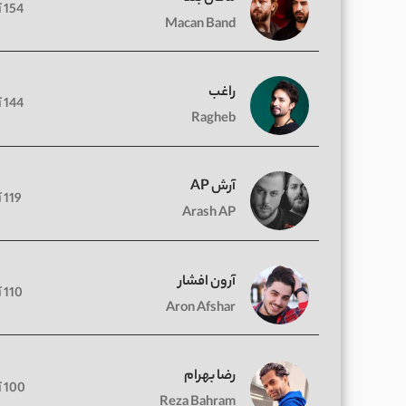
154 آهنگ
Macan Band
راغب
144 آهنگ
Ragheb
آرش AP
119 آهنگ
Arash AP
آرون افشار
110 آهنگ
Aron Afshar
رضا بهرام
100 آهنگ
Reza Bahram