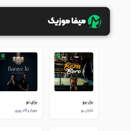
بزار برو
برای تو
شایان یو
مهیار و گاد پوری