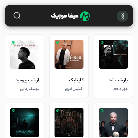
باز شب شد
گلینلیک
از شب بپرسید
مهراد جم
افشین آذری
یوسف زمانی