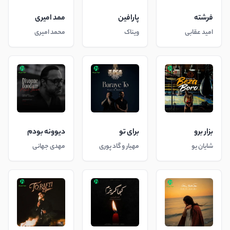
فرشته
پارافین
ممد امیری
امید عقابی
ویناک
محمد امیری
بزار برو
برای تو
دیوونه بودم
شایان یو
مهیار و گاد پوری
مهدی جهانی