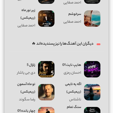
احمد صفایی
زیر نور ماه
سرخوشم
(ریمیکس)
احمد صفایی
احمد صفایی
دیگران این آهنگ‌ها را نیز پسندیده‌اند 🔥
هایپ نایت 01
زلزال 5
احسان رمزی
دی جی یاشار
اگه یه تایمی
تو ماه آسمون
(ریمیکس)
(ریمیکس)
ناشناس
رضا سگوند
سنگ تمام
چهار بانده 01