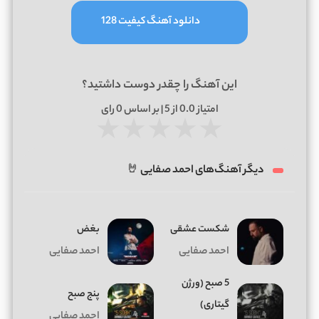
دانلود آهنگ کیفیت 128
این آهنگ را چقدر دوست داشتید؟
امتیاز
0.0
از 5 | بر اساس
0
رای
★
★
★
★
★
دیگر آهنگ‌های احمد صفایی 🤘
شکست عشقی
بغض
احمد صفایی
احمد صفایی
5 صبح (ورژن
پنج صبح
گیتاری)
احمد صفایی