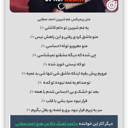
متن ریمیکس غم شیرین احمد صفایی
یه غم شیرین تو دلم کاشتی ♭♪
منو عاشق کردی رفتی و این راهش نیس ♭♪
منو مغرورو توئه احساسی ♭♪
چی شده که دیگه عشقتو نمیشناسی ♭♪
تو که نیستی خورد شده ♭♪
غرورم پیش بقیه اینکه عاشق شی تنها شی بد غمیه ♭♪
تو صدام یه غمه نبوده تو کم
ه
♭♪
بعد تو خشک و بی احساس شدم با همه ♭♪
قرار نبود سرد بشی با قلب ♭♪
سر به زیرم قرار نبود بری و غصه رو بغل بگیرم ♭♪
دیگر آثار این خواننده
دانلود آهنگ حالا من هیچ احمد صفایی