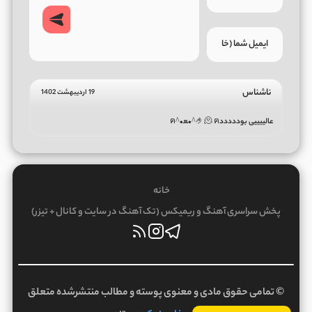
ناشناس
19 اردیبهشت 1402
عالییییی بوددددد🤌🫠 ฅ^•ﻌ•^ฅ
خانه
پخش سراسری آهنگ و ریمیکس (تک آهنگ در سایت و کانال + تیزر)
© تمامی حقوق مادی و معنوی پوسته و مطالب منتشرشده متعلق