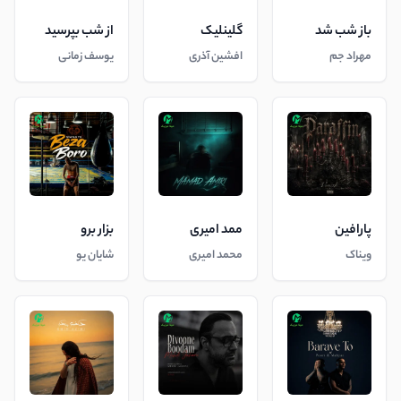
باز شب شد
گلینلیک
از شب بپرسید
مهراد جم
افشین آذری
یوسف زمانی
پارافین
ممد امیری
بزار برو
ویناک
محمد امیری
شایان یو