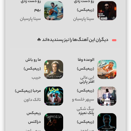
رو دست زدی
رو دست زدی
(ریمیکس)
بهم
سینا پارسیان
سینا پارسیان
دیگران این آهنگ‌ها را نیز پسندیده‌اند 🔥
الوعده وفا
ما رو باش
(ریمیکس)
(ریمیکس)
ابی عالی
حبیب
افتر پارتی
(ریمیکس)
ﻣﺮﺣﺒﺎ (ریمیکس)
سپهر خلسه و
تالک داون
بیگ شکی
پلک نمیزد
ریمیکس
(ریمیکس)
دراکنس