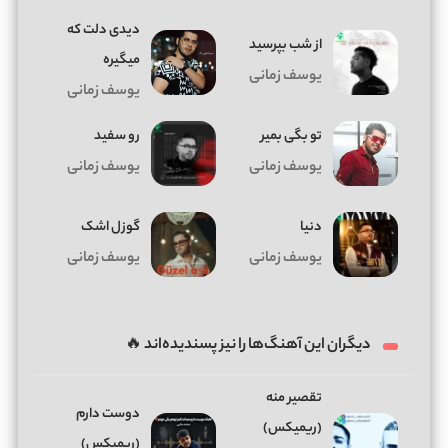
دیدی دلت که
از شب بپرسید
میگیره
یوسف زمانی
یوسف زمانی
تو بگی بمیر
رو سفید
یوسف زمانی
یوسف زمانی
دنیا
گوزل اشک
یوسف زمانی
یوسف زمانی
دیگران این آهنگ‌ها را نیز پسندیده‌اند 🔥
تقصیر منه
دوﺳﺖ دارم
(ریمیکس)
(ریمیکس)