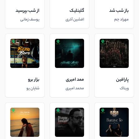
باز شب شد
گلینلیک
از شب بپرسید
مهراد جم
افشین آذری
یوسف زمانی
پارافین
ممد امیری
بزار برو
ویناک
محمد امیری
شایان یو