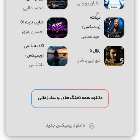
شایان یو و تی
محمد ملایی
ام
فرشته
هایپ نایت 01
(ریمیکس)
احسان رمزی
امید عقابی
اگه یه تایمی
زلزال 5
(ریمیکس)
دی جی یاشار
ناشناس
دانلود همه آهنگ های یوسف زمانی
دانلود ریمیکس جدید