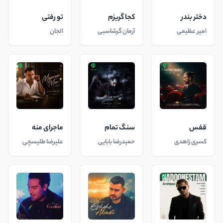
دختر بندر
کجا گریزم
تو رفتی
امیر عظیمی
آرمان گرشاسبی
الجان
قفس
سنگ تمام
ماجرای منه
کسری زاهدی
حمیدرضا بابایی
علیرضا طلیسچی