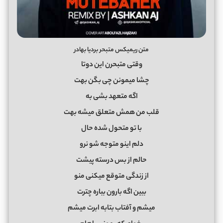
متن ریمیکس متبحر بردیا بهادر
وقتی متبحرن این دوتا
چشا میمونن چی بگن بهت
اگه متعهد بشی به
قلب من همش متعلق میشه بهت
با تو متحول شده حال
دلم اینو متوجه شو نرو
حالم از بس درسته پیشت
از زندگی متوقع میکنی منو
ببین اگه بارون بباره چترت
میشم و آفتاب بتابه ابرت میشم