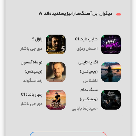
دیگران این آهنگ‌ها را نیز پسندیده‌اند 🔥
هایپ نایت 01
زلزال 5
احسان رمزی
دی جی یاشار
اگه یه تایمی
تو ماه آسمون
(ریمیکس)
(ریمیکس)
ناشناس
رضا سگوند
سنگ تمام
چهار بانده 01
(ریمیکس)
دی جی یاشار
حمیدرضا بابایی