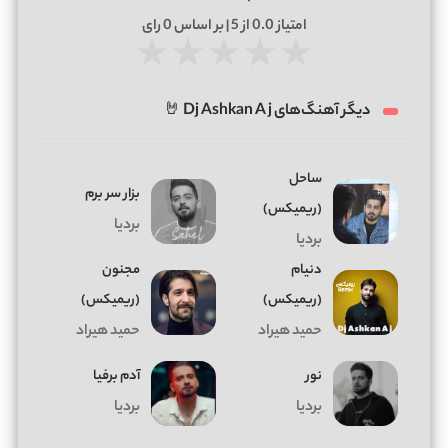
امتیاز
0.0
از 5 | بر اساس
0
رای
★
★
★
★
★
دیگر آهنگ‌های Dj Ashkan A j 🤘
ساحل
بزار سر برم
(ریمیکس)
بردیا
بردیا
دنیام
مجنون
(ریمیکس)
(ریمیکس)
حمید هیراد
حمید هیراد
نور
آدم برفیا
بردیا
بردیا