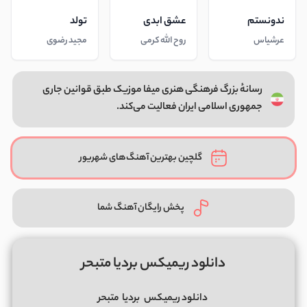
ندونستم
عشق ابدی
تولد
عرشیاس
روح الله کرمی
مجید رضوی
رسانهٔ بزرگ فرهنگی هنری میفا موزیک طبق قوانین جاری
جمهوری اسلامی ایران فعالیت می‌کند.
گلچین بهترین آهنگ‌های شهریور
پخش رایگان آهنگ شما
دانلود ریمیکس بردیا متبحر
دانلود ریمیکس
بردیا
متبحر