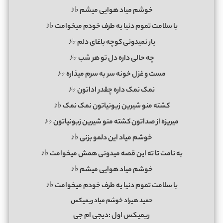
خوشم میاد هوایی میشم ♭♪
با سلامت تموم دنیا یه طرف خودم میخوامت ♭♪
یار نمیدونی کوچه باغای دلم ♭♪
چه حالی داره دل تو هر شب ♭♪
مست و غزل خونه سر به سرم میذاره ♭♪
نمک نمک داره چقدر اداتون ♭♪
کشته منو شیرین زبونیاتون نمک نمک ♭♪
میریزه از صداتون کشته منو شیرین زبونیاتون ♭♪
خوشم میاد این دلمو بزنی ♭♪
به نامت تا ته این قصه میدونی همش میخوامت ♭♪
خوشم میاد هوایی میشم ♭♪
با سلامت تموم دنیا یه طرف خودم میخوامت ♭♪
حمید هیراد خوشم میاد ریمیکس
ریمیکس اول :دیجی ام جی