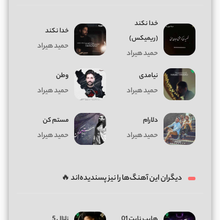
خدا نکند
خدا نکند
(ریمیکس)
حمید هیراد
حمید هیراد
نیامدی
وطن
حمید هیراد
حمید هیراد
دلارام
مستم کن
حمید هیراد
حمید هیراد
دیگران این آهنگ‌ها را نیز پسندیده‌اند 🔥
هایپ نایت 01
زلزال 5