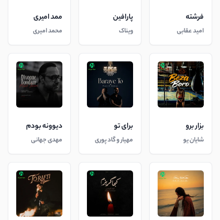
فرشته
پارافین
ممد امیری
امید عقابی
ویناک
محمد امیری
بزار برو
برای تو
دیوونه بودم
شایان یو
مهیار و گاد پوری
مهدی جهانی