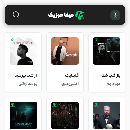
باز شب شد
گلینلیک
از شب بپرسید
مهراد جم
افشین آذری
یوسف زمانی