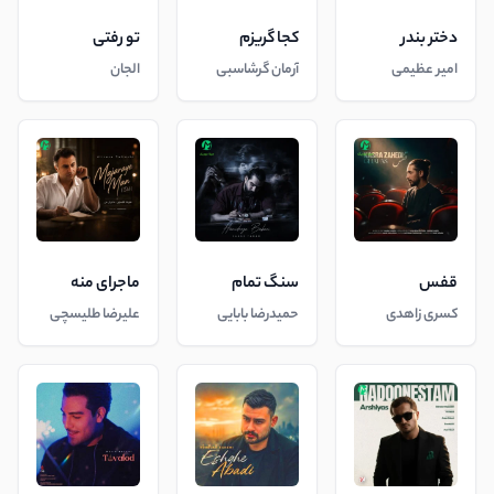
دختر بندر
کجا گریزم
تو رفتی
امیر عظیمی
آرمان گرشاسبی
الجان
قفس
سنگ تمام
ماجرای منه
کسری زاهدی
حمیدرضا بابایی
علیرضا طلیسچی