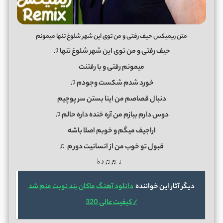
متن ریمیکس حیف رفتی و من توی این شهر شلوغ تنها میمونم
حیف رفتی و من توی این شهر شلوغ تنها ♫
میمونم رفتی و با رفتنت
خورد شدم شکست وجودم ♫
دنبال قصاصم من اینا بستن سر پوچیم
دوس دارم ببازم من آره خنده داره حالم ♫
اراجیف میگم و خوبم اصلا باشه
قبول تو خوب من از انسانیت دور
م
♫
♩♬♫♪♭
دیگر آثار این خواننده
دانلود آهنگ ماکان بند نوبت منم شد
/ کیفیت عالی 320