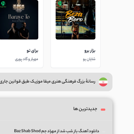
بزار برو
برای تو
شایان یو
مهیار و گاد پوری
رسانهٔ بزرگ فرهنگی هنری میفا موزیک طبق قوانین جاری 
جدیدترین ها
دانلود آهنگ باز شب شد از مهراد جم Baz Shab Shod