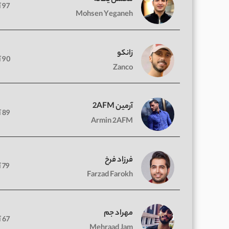
97 آهنگ
Mohsen Yeganeh
زانکو
90 آهنگ
Zanco
آرمین 2AFM
89 آهنگ
Armin 2AFM
فرزاد فرخ
79 آهنگ
Farzad Farokh
مهراد جم
67 آهنگ
Mehraad Jam