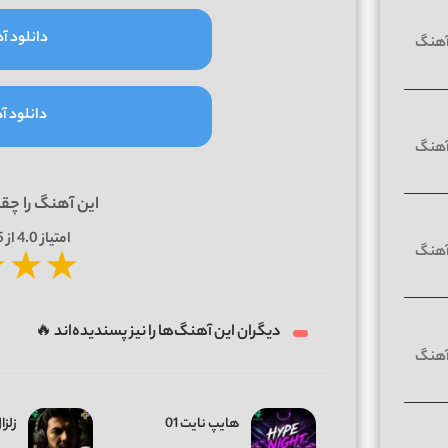
دانلود آه
دانلود آه
این آهنگ را چق
امتیاز
4.0
از 5 | بر اساس
★
★
★
دیگران این آهنگ‌ها را نیز پسندیده‌اند 🔥
هایپ نایت 01
زلزال