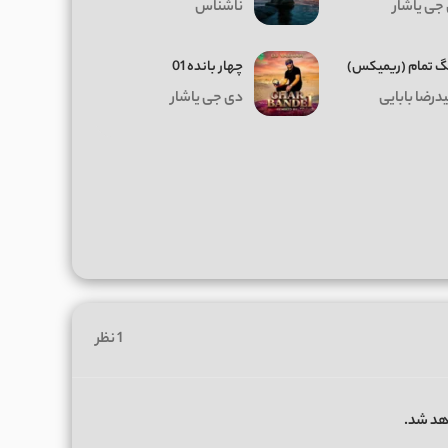
جی یاشار
ناشناس
 تمام (ریمیکس)
چهار بانده 01
درضا بابایی
دی جی یاشار
1 نظر
هد شد.