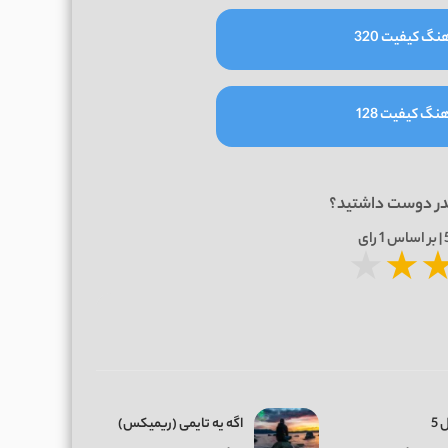
نگ کیفیت 320
نگ کیفیت 128
در دوست داشتید؟
1
رای
★
★
 5
اگه یه تایمی (ریمیکس)