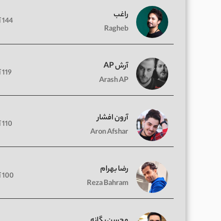
راغب
144 آهنگ
Ragheb
آرش AP
119 آهنگ
Arash AP
آرون افشار
110 آهنگ
Aron Afshar
رضا بهرام
100 آهنگ
Reza Bahram
محسن یگانه