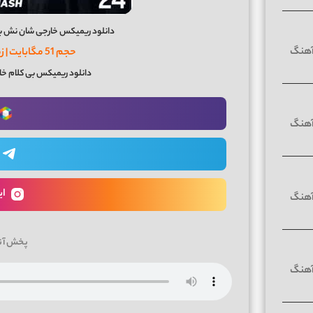
دانلود ریمیکس خارجی شان نش بنام پلاس ها
حجم 51 مگابایت | زمان پادکست 55 دقیقه
دانلود ریمیکس بی کلام خ
ای
پخش آن