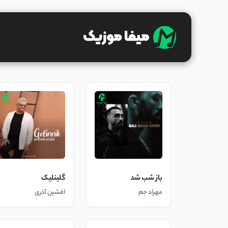
باز شب شد
گلینلیک
مهراد جم
افشین آذری