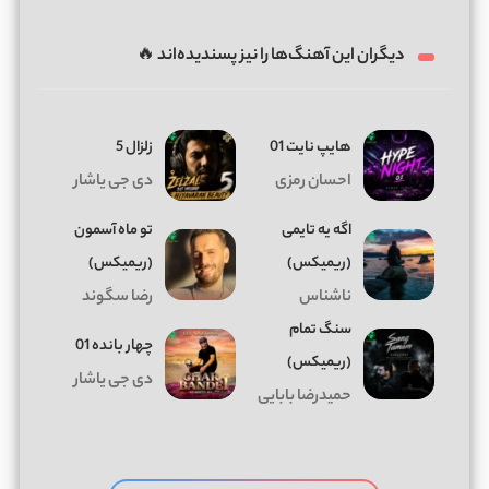
دیگران این آهنگ‌ها را نیز پسندیده‌اند 🔥
هایپ نایت 01
زلزال 5
احسان رمزی
دی جی یاشار
اگه یه تایمی
تو ماه آسمون
(ریمیکس)
(ریمیکس)
ناشناس
رضا سگوند
سنگ تمام
چهار بانده 01
(ریمیکس)
دی جی یاشار
حمیدرضا بابایی