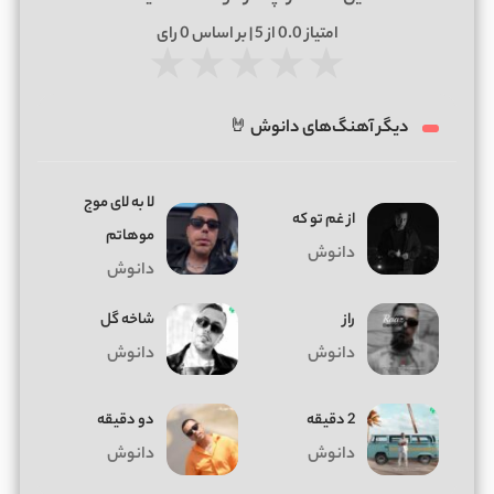
امتیاز
0.0
از 5 | بر اساس
0
رای
★
★
★
★
★
دیگر آهنگ‌های دانوش 🤘
لا به لای موج
از غم تو که
موهاتم
دانوش
دانوش
راز
شاخه گل
دانوش
دانوش
2 دقیقه
دو دقیقه
دانوش
دانوش