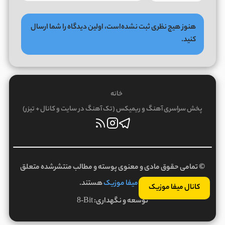
هنوز هیچ نظری ثبت نشده‌است، اولین دیدگاه را شما ارسال
کنید.
خانه
پخش سراسری آهنگ و ریمیکس (تک آهنگ در سایت و کانال + تیزر)
© تمامی حقوق مادی و معنوی پوسته و مطالب منتشرشده متعلق
به
میفا موزیک
هستند.
کانال میفا موزیک
توسعه و نگهداری:
8-Bit