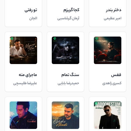
دختر بندر
کجا گریزم
تو رفتی
امیر عظیمی
آرمان گرشاسبی
الجان
قفس
سنگ تمام
ماجرای منه
کسری زاهدی
حمیدرضا بابایی
علیرضا طلیسچی