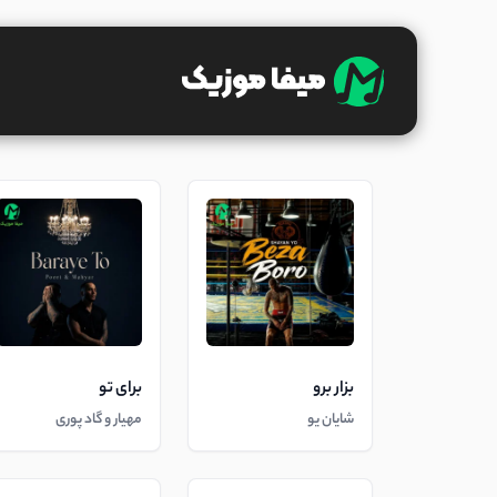
بزار برو
برای تو
شایان یو
مهیار و گاد پوری