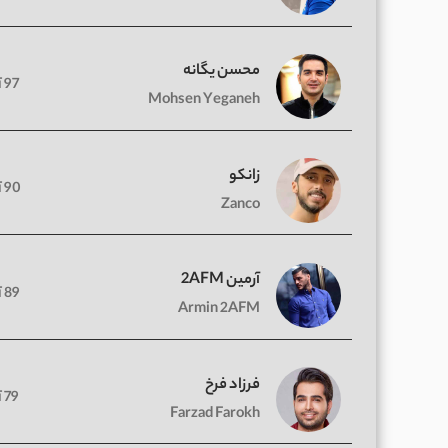
محسن یگانه
97 آهنگ
Mohsen Yeganeh
زانکو
90 آهنگ
Zanco
آرمین 2AFM
89 آهنگ
Armin 2AFM
فرزاد فرخ
79 آهنگ
Farzad Farokh