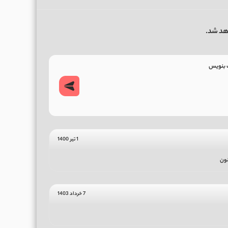
هد شد.
1 تیر 1400
نون
7 خرداد 1403