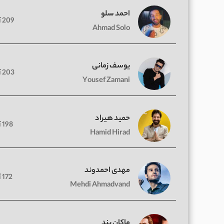
احمد سلو
209 آهنگ
Ahmad Solo
یوسف زمانی
203 آهنگ
Yousef Zamani
حمید هیراد
198 آهنگ
Hamid Hirad
مهدی احمدوند
172 آهنگ
Mehdi Ahmadvand
ماکان بند