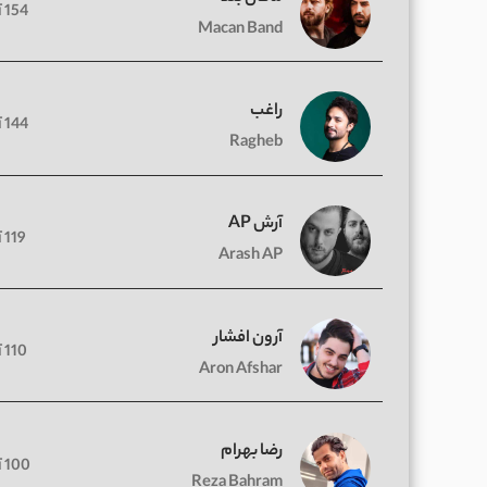
154 آهنگ
Macan Band
راغب
144 آهنگ
Ragheb
آرش AP
119 آهنگ
Arash AP
آرون افشار
110 آهنگ
Aron Afshar
رضا بهرام
100 آهنگ
Reza Bahram