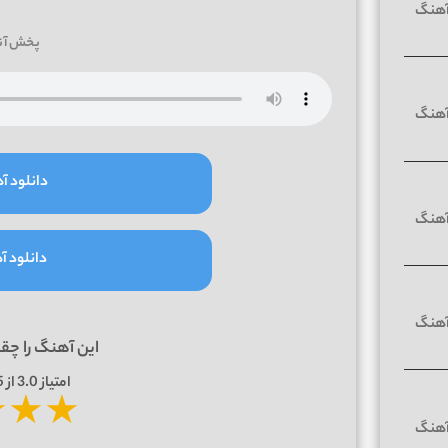
پخش آن
دانلود آه
دانلود آه
این آهنگ را چق
امتیاز
3.0
از 5 | بر اساس
★
★
★