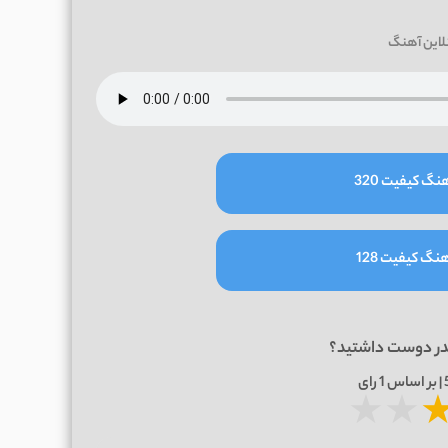
لاین آهنگ
نگ کیفیت 320
نگ کیفیت 128
در دوست داشتید؟
1
رای
★
★