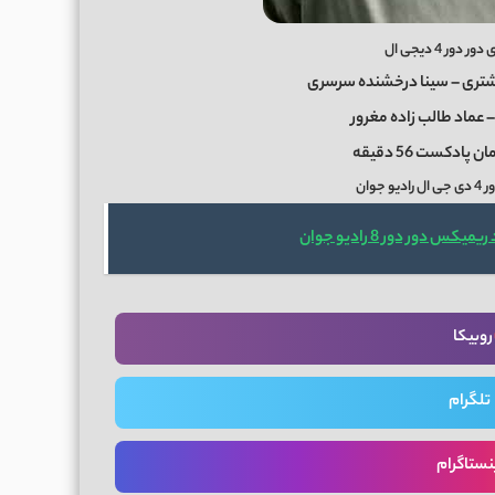
ر 4 دیجی ال
 عماد طالب زاده مغرور
جوان
میکس دور دور 8 رادیو جوان
روبیکا
تلگرام
نستاگرام