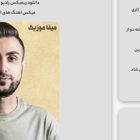
دانلود ریمیکس رادیو ج
(لری
میکس اهنگ های ایرانی دور
ه دو از
رین
گهای شاد