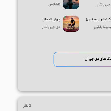
جی یاشار
ناشناس
 تمام (ریمیکس)
چهار بانده 01
درضا بابایی
دی جی یاشار
نگ های دی جی ال
2 نظر