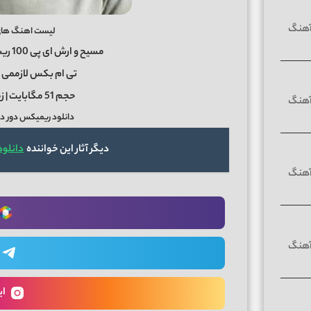
لیست اهنگ های دور دو
مسیح و ارش ای پی 100 ریشتری – سینا درخشنده سرسری
تی ام بکس لازممی –
حجم 51 مگابایت | زمان پادکست 56 دقیقه
دانلود ریمیکس دور دور 4 دی جی ال رادیو 
دیگر آثار این خواننده
دانلود ری
ای