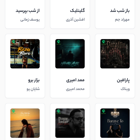
باز شب شد
گلینلیک
از شب بپرسید
مهراد جم
افشین آذری
یوسف زمانی
پارافین
ممد امیری
بزار برو
ویناک
محمد امیری
شایان یو