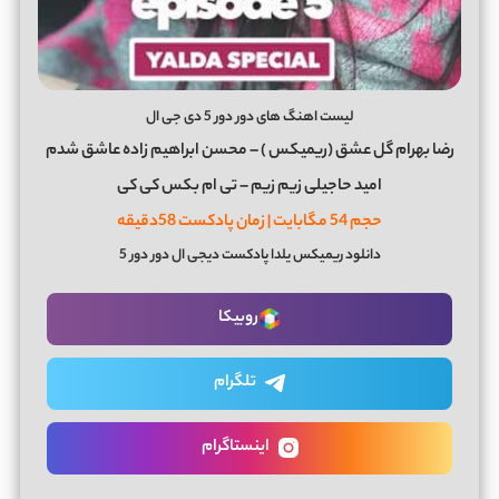
لیست اهنگ های دور دور 5 دی جی ال
رضا بهرام گل عشق (ریمیکس ) – محسن ابراهیم زاده عاشق شدم
امید حاجیلی زیم زیم – تی ام بکس کی کی
حجم 54 مگابایت | زمان پادکست 58دقیقه
دانلود ریمیکس یلدا پادکست دیجی ال دور دور 5
روبیکا
تلگرام
اینستاگرام