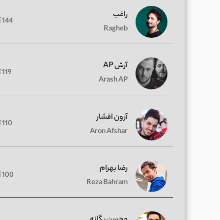
راغب
144 آهنگ
Ragheb
آرش AP
119 آهنگ
Arash AP
آرون افشار
110 آهنگ
Aron Afshar
رضا بهرام
100 آهنگ
Reza Bahram
محسن یگانه