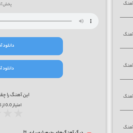
پخش آن
دانلود آه
دانلود آه
این آهنگ را چق
امتیاز
0.0
از 5 | بر اساس
★
★
★