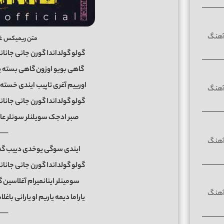
متن ریمیکس غر
گولو گولداندا گورن جانی جانان
گاهی بویو اوزون گاهی بسته 
اورییم آغری تاپیب ایندی خسته 
گولو گولداندا گورن جانی جانان
صبر ادجک سویلنلر سونلر عا
──
ایندی سوگی یوخدی دییب گدنل
گولو گولداندا گورن جانی جانان
سومینلر اینانمیرام آغلاسین گو
یاراما دیمه یاریم او یارانی باغ
──