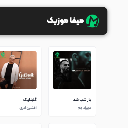
باز شب شد
گلینلیک
مهراد جم
افشین آذری