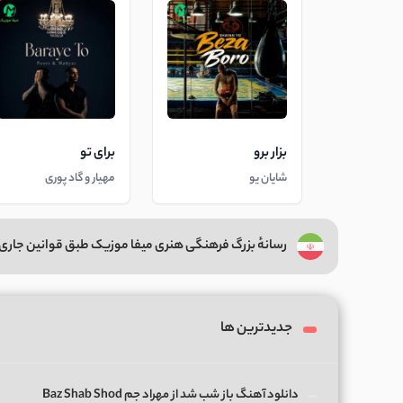
بزار برو
برای تو
شایان یو
مهیار و گاد پوری
رسانهٔ بزرگ فرهنگی هنری میفا موزیک طبق قوانین جاری 
جدیدترین ها
دانلود آهنگ باز شب شد از مهراد جم Baz Shab Shod