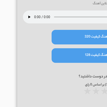
لاین آهنگ
نگ کیفیت 320
نگ کیفیت 128
در دوست داشتید؟
0
رای
★
★