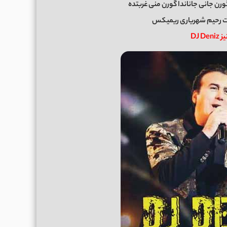
رن جانی جاناندا گورن منی غربتده
ت رحیم شهریاری ریمیکس
DJ D