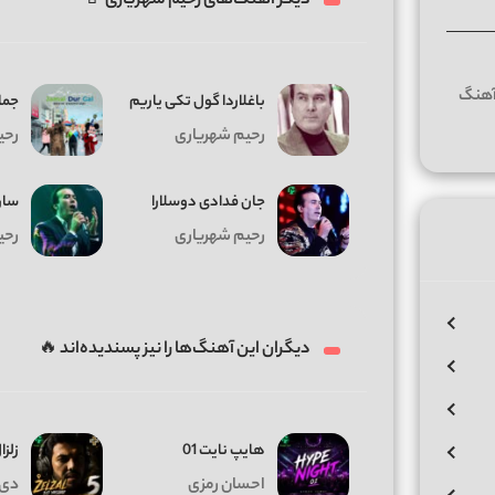
دیگر آهنگ‌های رحیم شهریاری 🤘
باغلاردا گول تکی یاریم
جما
رحیم شهریاری
رحی
جان فدادی دوسلارا
سار
رحیم شهریاری
رحی
دیگران این آهنگ‌ها را نیز پسندیده‌اند 🔥
هایپ نایت 01
زلزال
احسان رمزی
دی 