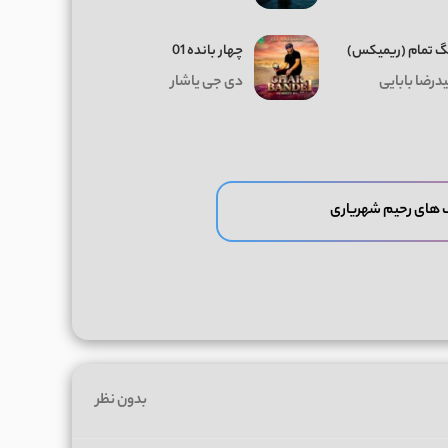
 تمام (ریمیکس)
چهار بانده 01
درضا بابایی
دی جی یاشار
 های رحیم شهریاری
بدون نظر