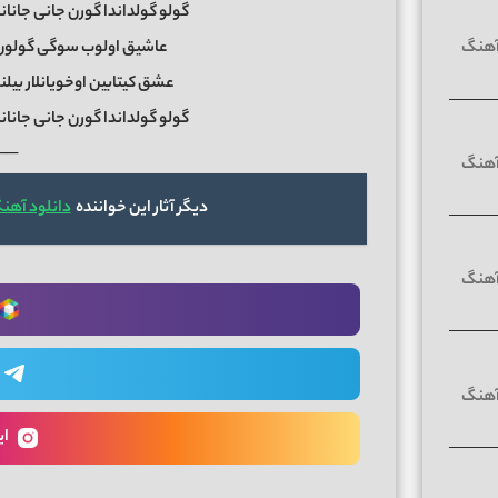
گولو گولداندا گورن جانی جانان
عاشیق اولوب سوگی گولون در
عشق کیتابین اوخویانلار بیلن
گولو گولداندا گورن جانی جانان
──
دیگر آثار این خواننده
دانلود آهن
ای