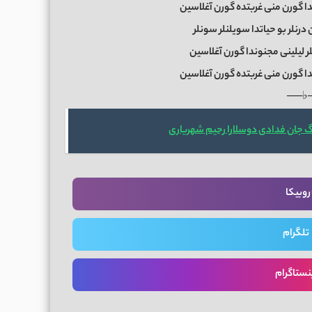
دا گورن منی غربتده گورن آغلاسین
نلر بو حیاتدا سویلنلر سونلر
لر لیلینی مجنوندا گورن آغلاسین
دا گورن منی غربتده گورن آغلاسین
──♭
گ جان فدادی دوسلارا رحیم شهریاری
روبیکا
تلگرام
نستاگرام