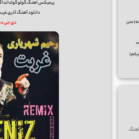
ریمیکس اهنگ گولو گولداندا گو
دانلود آهنگ آذری غرب
نه) متن
دی جی دنیز eniz
ی
لیکم)