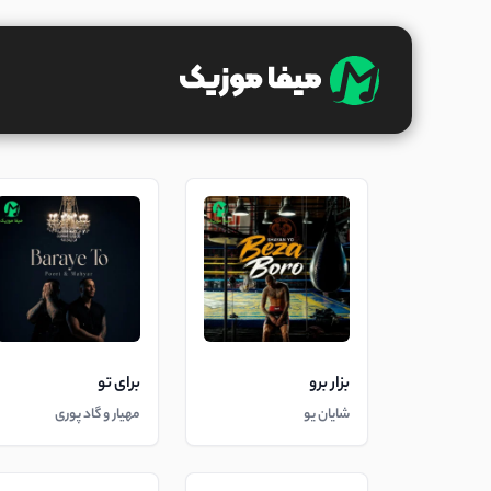
بزار برو
برای تو
شایان یو
مهیار و گاد پوری