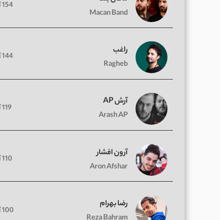
154 آهنگ
Macan Band
راغب
144 آهنگ
Ragheb
آرش AP
119 آهنگ
Arash AP
آرون افشار
110 آهنگ
Aron Afshar
رضا بهرام
100 آهنگ
Reza Bahram