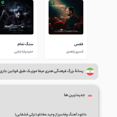
قفس
سنگ تمام
کسری زاهدی
حمیدرضا بابایی
رسانهٔ بزرگ فرهنگی هنری میفا موزیک طبق قوانین جاری 
جدیدترین ها
دانلود آهنگ وفاسیز از وحید مغانلو (ترکی قشقایی)