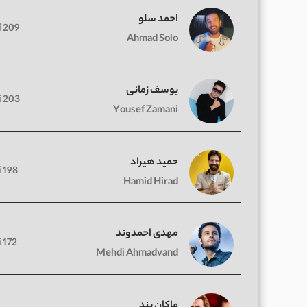
احمد سلو
209 آهنگ
Ahmad Solo
یوسف زمانی
203 آهنگ
Yousef Zamani
حمید هیراد
198 آهنگ
Hamid Hirad
مهدی احمدوند
172 آهنگ
Mehdi Ahmadvand
ماکان بند