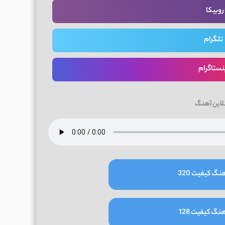
روبیکا
تلگرام
نستاگرام
لاین آهنگ
نگ کیفیت 320
نگ کیفیت 128