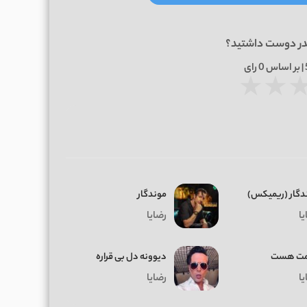
در دوست داشتید؟
0
رای
★
★
دگار (ریمیکس)
موندگار
یا
رضایا
مت هست
دﻳﻮوﻧﻪ دل ﺑﻰ ﻗﺮاره
یا
رضایا