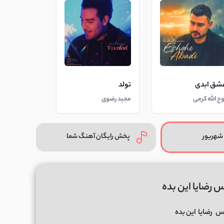
شق ابدی
تولد
وح الله کرمی
مجید رضوی
شهریور
پخش رایگان آهنگ شما
 رضایا این بده
کس
رضایا
این بده