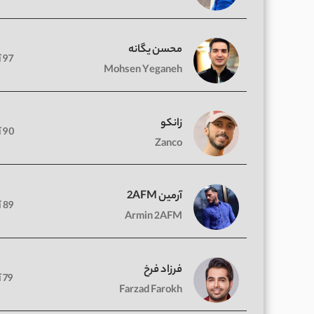
محسن یگانه
97 آهنگ
Mohsen Yeganeh
زانکو
90 آهنگ
Zanco
آرمین 2AFM
89 آهنگ
Armin 2AFM
فرزاد فرخ
79 آهنگ
Farzad Farokh