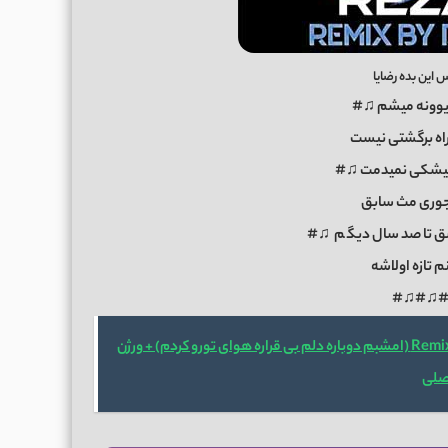
این بده رضایا
یوونه میشم ♫#
راه برگشتی نیست
یشکی نمیدمت ♫#
وری مث سابق
ق تا صد سال دیگ
م
♫#
 تازه اولاشه
♫#♫#
دانلود ریمیکس موندگار از رضایا Remix (امشبم دوباره دلم بی قراره هوای تورو کردم) + ورژن
صلی