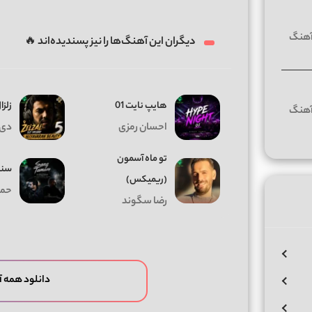
دیگران این آهنگ‌ها را نیز پسندیده‌اند 🔥
هایپ نایت 01
زلزال
احسان رمزی
دی 
تو ماه آسمون
سنگ
(ریمیکس)
حمی
رضا سگوند
دانلود همه 