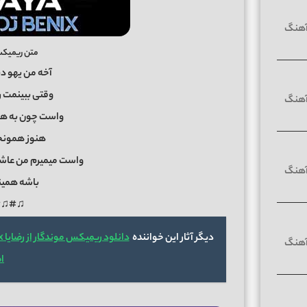
متن ریمیکس 
آخه من یهو د
وقتی ببینمت 
واست چون به ه
هنوز همونج
واست میمیرم من عاش
باشه همینم
♫#♫#
دیگر آثار این خواننده
ا