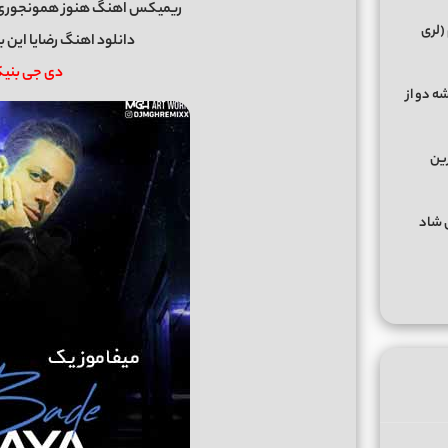
ریمیکس اهنگ هنوز همونجوری 
(لری
دانلود اهنگ رضایا این بده ریمی
دی جی بنیکس nix
ه دو از
رین
گهای شاد