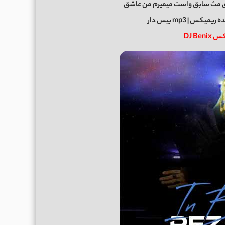
مث سابق واست میمیرم من عاشق
کس | mp3 بیس دار
DJ Be