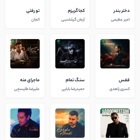
دختر بندر
کجا گریزم
تو رفتی
امیر عظیمی
آرمان گرشاسبی
الجان
قفس
سنگ تمام
ماجرای منه
کسری زاهدی
حمیدرضا بابایی
علیرضا طلیسچی