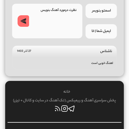
ناشناس
27 آذر 1403
اهنگ خوبی است
خانه
پخش سراسری آهنگ و ریمیکس (تک آهنگ در سایت و کانال + تیزر)