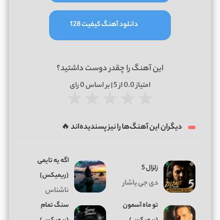
دانلود آهنگ کیفیت 128
این آهنگ را چقدر دوست داشتید؟
امتیاز
0.0
از 5 | بر اساس
0
رای
★
★
★
★
★
دیگران این آهنگ‌ها را نیز پسندیده‌اند 🔥
اگه یه تایمی
زلزال 5
(ریمیکس)
دی جی یاشار
ناشناس
تو ماه آسمون
سنگ تمام