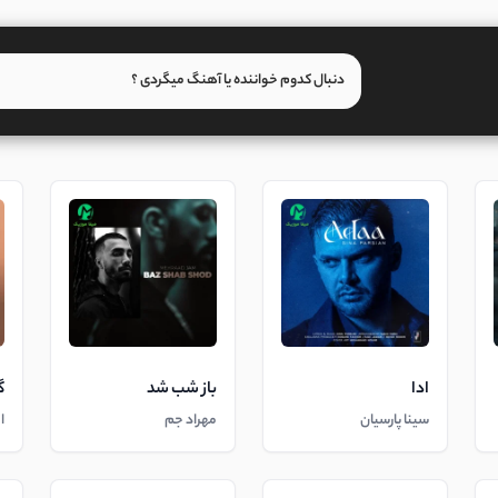
ادا
باز شب شد
گ
سینا پارسیان
مهراد جم
ا