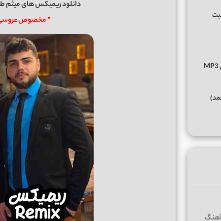
دانلود ریمیکس های میثم طا
فیت
” مخصوص عروسی و
دانلود آهنگ عادی نی از عرشیاس Arshiyas Addi Ni متن کامل MP3
حمد)