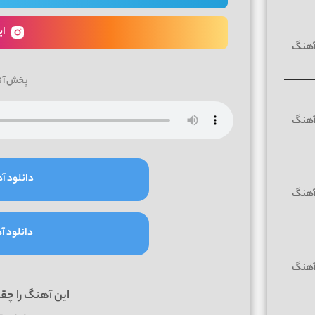
ای
پخش آن
دانلود آه
دانلود آه
این آهنگ را چق