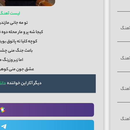
لیست آهنگ
تو مه جانی مازندر
کیجا شه پر و مار محله دوه
کوچه کلیا ته پاتوق بوی
باعث جنگ منی چشم 
اما زبر وزرنگ
عشق جون منی کوهی د
دیگر آثار این خواننده
دانل