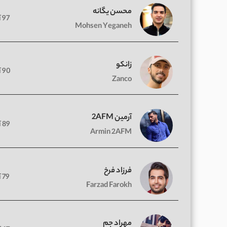
محسن یگانه
97 آهنگ
Mohsen Yeganeh
زانکو
90 آهنگ
Zanco
آرمین 2AFM
89 آهنگ
Armin 2AFM
فرزاد فرخ
79 آهنگ
Farzad Farokh
مهراد جم