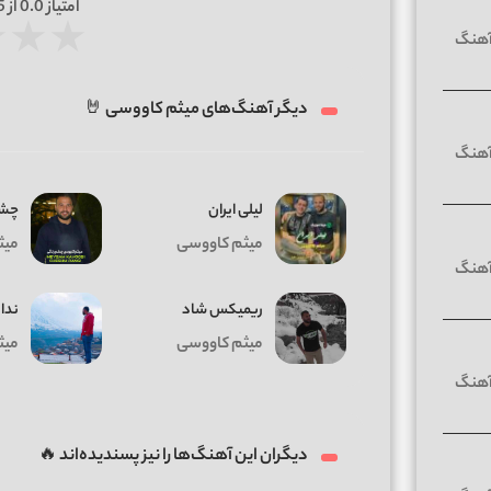
امتیاز
0.0
از 5 | بر اساس
★
★
★
دیگر آهنگ‌های میثم کاووسی 🤘
لیلی ایران
چشم
میثم کاووسی
میث
ریمیکس شاد
ندار
میثم کاووسی
میث
دیگران این آهنگ‌ها را نیز پسندیده‌اند 🔥