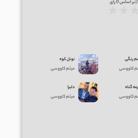
0
رای
★
★
 رنگی
نونل کوه
م کاووسی
میثم کاووسی
مه گناه
دلبرا
م کاووسی
میثم کاووسی