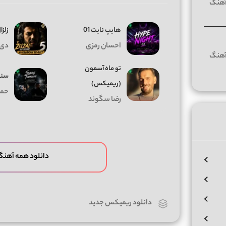
هایپ نایت 01
زلزال
احسان رمزی
دی 
تو ماه آسمون
سنگ
(ریمیکس)
حمی
رضا سگوند
دانلود همه آهنگ
دانلود ریمیکس جدید