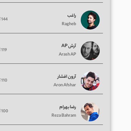
راغب
144 آهنگ
Ragheb
آرش AP
119 آهنگ
Arash AP
آرون افشار
110 آهنگ
Aron Afshar
رضا بهرام
100 آهنگ
Reza Bahram