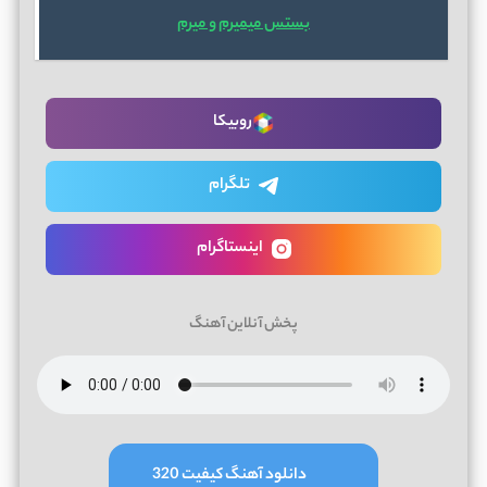
بستس میمیرم و میرم
روبیکا
تلگرام
اینستاگرام
پخش آنلاین آهنگ
دانلود آهنگ کیفیت 320