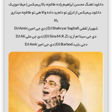
دانلود اهنگ محسن ابراهیم زاده طاقچه بالا ریمیکس | میفا موزیک
دانلود ریمیکس از انرژی تو دلم رد داده والا هی تو طاقچه میذاری
بالا
شهریار ثقفی DJ Shahryar Saghafi | دی جی امین DJ Amin
دی جی سینا ام آر زد (DJ Sina M.R.Z) | دی جی علی DJ Ali
دجی باربد DJ Barbod | دی جی امیر DJ Amir