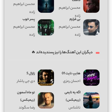
داشت
محسن ابراهیم
محسن ابراهیم
زاده
زاده
بی قرارم
پسر خوب
محسن ابراهیم
محسن ابراهیم
زاده
زاده
دیگران این آهنگ‌ها را نیز پسندیده‌اند 🔥
هایپ نایت 01
زلزال 5
احسان رمزی
دی جی یاشار
اگه یه تایمی
تو ماه آسمون
(ریمیکس)
(ریمیکس)
ناشناس
رضا سگوند