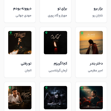
بزار برو
برای تو
دیوونه بودم
شایان یو
مهیار و گاد پوری
مهدی جهانی
دختر بندر
کجا گریزم
تو رفتی
امیر عظیمی
آرمان گرشاسبی
الجان