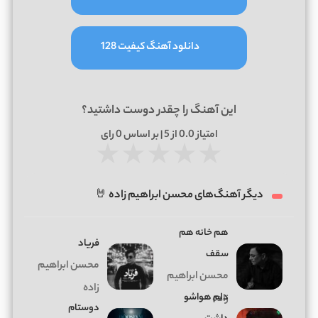
دانلود آهنگ کیفیت 128
این آهنگ را چقدر دوست داشتید؟
امتیاز
0.0
از 5 | بر اساس
0
رای
★
★
★
★
★
دیگر آهنگ‌های محسن ابراهیم زاده 🤘
هم خانه هم
فریاد
سقف
محسن ابراهیم
محسن ابراهیم
زاده
دلم هواشو
زاده
دوستام