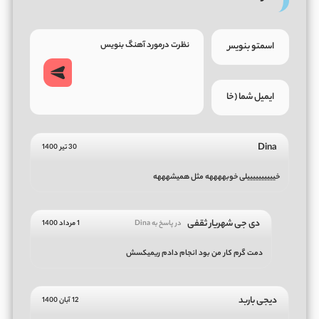
Dina
30 تیر 1400
خییییییییییلی خوبههههه مثل همیشهههه
دی جی شهریار ثقفی
در پاسخ به Dina
1 مرداد 1400
دمت گرم کار من بود انجام دادم ریمیکسش
دیجی باربد
12 آبان 1400