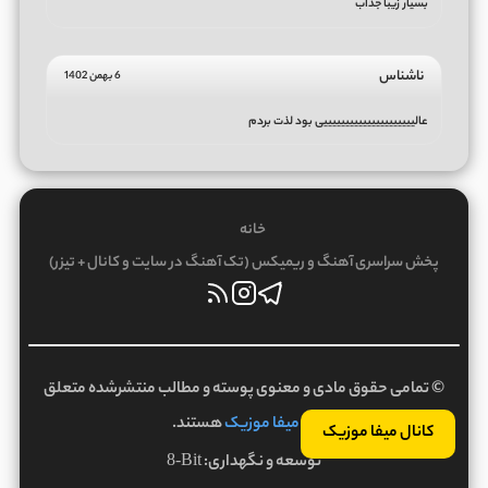
بسیار زیبا جذاب
ناشناس
6 بهمن 1402
عالیییییییییییییییییییییی بود لذت بردم
خانه
پخش سراسری آهنگ و ریمیکس (تک آهنگ در سایت و کانال + تیزر)
© تمامی حقوق مادی و معنوی پوسته و مطالب منتشرشده متعلق
به
میفا موزیک
هستند.
کانال میفا موزیک
توسعه و نگهداری:
8-Bit