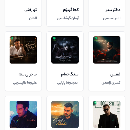
دختر بندر
کجا گریزم
تو رفتی
امیر عظیمی
آرمان گرشاسبی
الجان
قفس
سنگ تمام
ماجرای منه
کسری زاهدی
حمیدرضا بابایی
علیرضا طلیسچی