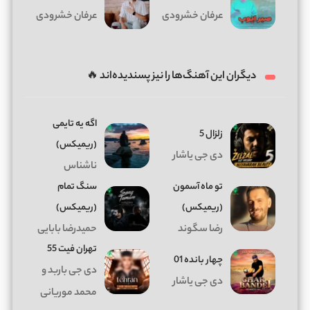
عرفان خشرودی
عرفان خشرودی
دیگران این آهنگ‌ها را نیز پسندیده‌اند 🔥
اگه یه تایمی
زلزال 5
(ریمیکس)
دی جی یاشار
ناشناس
تو ماه آسمون
سنگ تمام
(ریمیکس)
(ریمیکس)
رضا سگوند
حمیدرضا بابایی
تهران فیت 55
چهار بانده 01
دی جی باربد و
دی جی یاشار
محمد موریانی