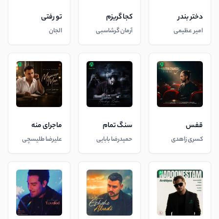
دختر بندر
کجا گریزم
تو رفتی
امیر عظیمی
آرمان گرشاسبی
الجان
قفس
سنگ تمام
ماجرای منه
کسری زاهدی
حمیدرضا بابایی
علیرضا طلیسچی