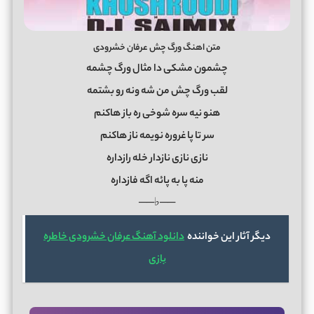
متن اهنگ ورگ چش عرفان خشرودی
چشمون مشکی دا مثال ورگ چشمه
لقب ورگ چش من شه ونه رو بشتمه
هنو نیه سره شوخی ره باز هاکنم
سر تا پا غروره نویمه ناز هاکنم
نازی نازی نازدار خله رازداره
منه پا به پائه اگه فازداره
──♭──
دیگر آثار این خواننده
دانلود آهنگ عرفان خشرودی خاطره
بازی