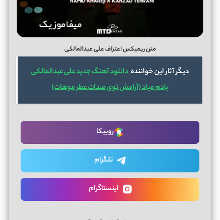
متن ریمیکس اعتراف علی عبدالمالکی
دیگر آثار این خواننده
دانلود آهنگ جدید علی عبدالمالکی
یادم میاد (آرامش توی صدات عطر موهات)
روبیکا
تلگرام
اینستاگرام