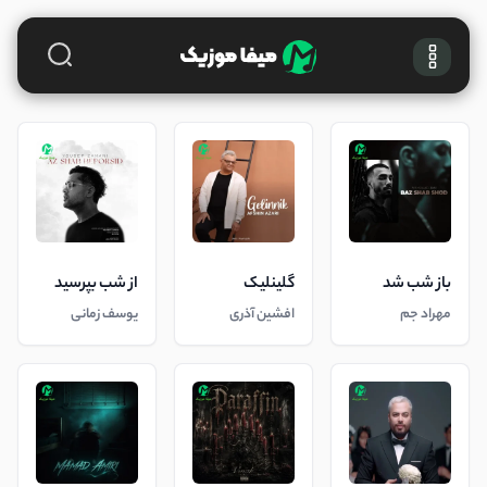
باز شب شد
گلینلیک
از شب بپرسید
مهراد جم
افشین آذری
یوسف زمانی