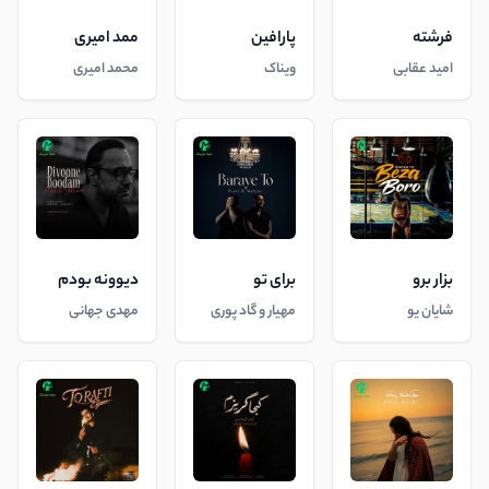
فرشته
پارافین
ممد امیری
امید عقابی
ویناک
محمد امیری
بزار برو
برای تو
دیوونه بودم
شایان یو
مهیار و گاد پوری
مهدی جهانی