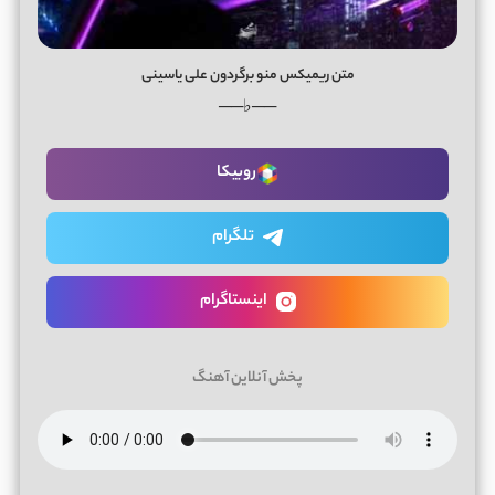
متن ریمیکس منو برگردون علی یاسینی
──♭──
روبیکا
تلگرام
اینستاگرام
پخش آنلاین آهنگ