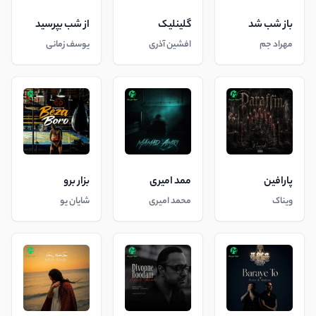
باز شب شد
گلینلیک
از شب بپرسید
مهراد جم
افشین آذری
یوسف زمانی
پارافین
ممد امیری
بزار برو
ویناک
محمد امیری
شایان یو