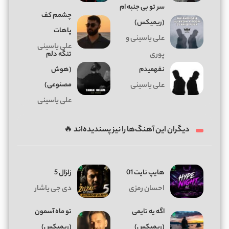
سر تو بی جنبه ام
چشمم کف
(ریمیکس)
پاهات
علی یاسینی و
علی یاسینی
تنگه دلم
پوری
نفهمیدم
(هوش
مصنوعی)
علی یاسینی
علی یاسینی
دیگران این آهنگ‌ها را نیز پسندیده‌اند 🔥
هایپ نایت 01
زلزال 5
احسان رمزی
دی جی یاشار
اگه یه تایمی
تو ماه آسمون
(ریمیکس)
(ریمیکس)