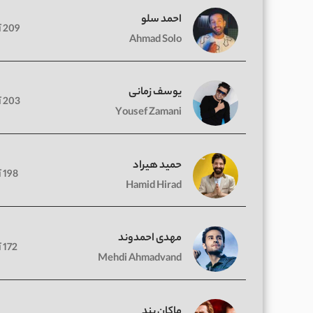
احمد سلو
209 آهنگ
Ahmad Solo
یوسف زمانی
203 آهنگ
Yousef Zamani
حمید هیراد
198 آهنگ
Hamid Hirad
مهدی احمدوند
172 آهنگ
Mehdi Ahmadvand
ماکان بند