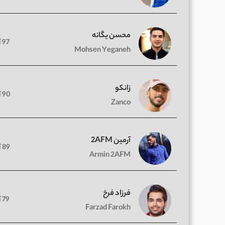
محسن یگانه
97 آهنگ
Mohsen Yeganeh
زانکو
90 آهنگ
Zanco
آرمین 2AFM
89 آهنگ
Armin 2AFM
فرزاد فرخ
79 آهنگ
Farzad Farokh