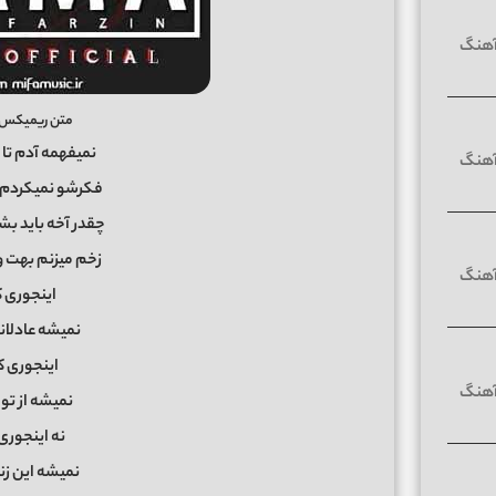
متن ریمیکس کا
نمیفهمه آدم تا 
فکرشو نمیکردم ب
چقدر آخه باید ب
زخم میزنم بهت و
اینجوری 
نمیشه عادلان
اینجوری ک
نمیشه از تو
نه اینجوری
نمیشه این زن