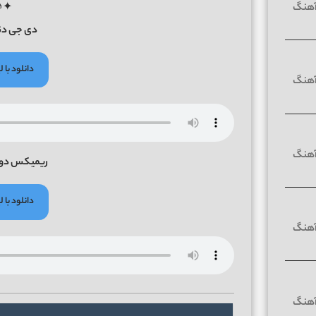
♪✦
دی جی دنیز eniz
دانلود با
ریمیکس دوم 
دانلود با