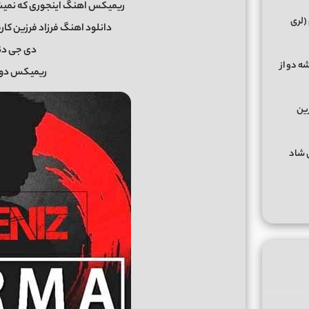
ریمیکس اهنگ اینجوری که نمیشه
(لری
دانلود اهنگ فرزاد فرزین کارم
دی جی دنیز eniz
ه دو از
ریمیکس دوم 
رین
گهای شاد