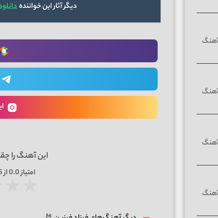
دیگر آثار این خواننده
دانلود
ای
این آهنگ را چق
امتیاز
0.0
از 5 | بر اساس
★
★
★