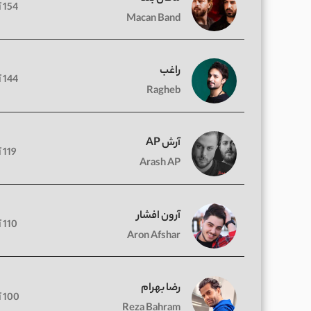
154 آهنگ
Macan Band
راغب
144 آهنگ
Ragheb
آرش AP
119 آهنگ
Arash AP
آرون افشار
110 آهنگ
Aron Afshar
رضا بهرام
100 آهنگ
Reza Bahram