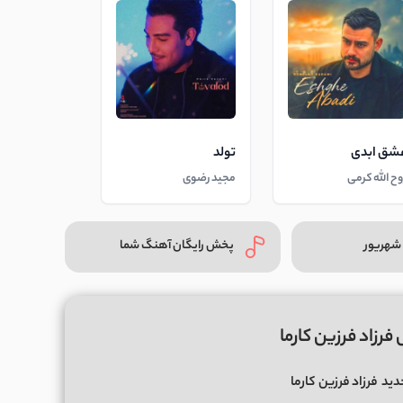
شق ابدی
تولد
وح الله کرمی
مجید رضوی
شهریور
پخش رایگان آهنگ شما
رزاد فرزین کارما
دید
فرزاد فرزین
کارما