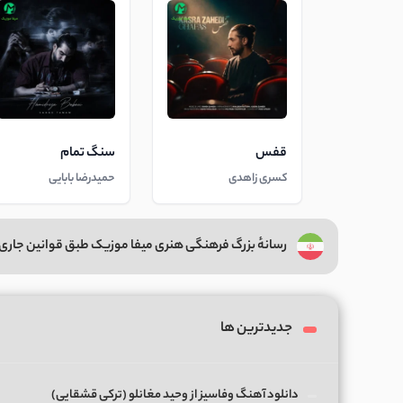
قفس
سنگ تمام
کسری زاهدی
حمیدرضا بابایی
رسانهٔ بزرگ فرهنگی هنری میفا موزیک طبق قوانین جاری 
جدیدترین ها
دانلود آهنگ وفاسیز از وحید مغانلو (ترکی قشقایی)