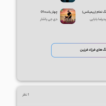
 تمام (ریمیکس)
چهار بانده 01
درضا بابایی
دی جی یاشار
گ های فرزاد فرزین
1 نظر