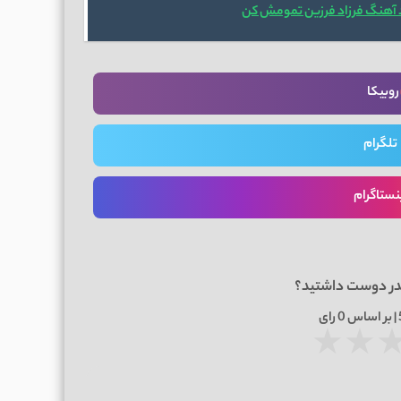
 آهنگ فرزاد فرزین تمومش کن
روبیکا
تلگرام
نستاگرام
در دوست داشتید؟
0
رای
★
★