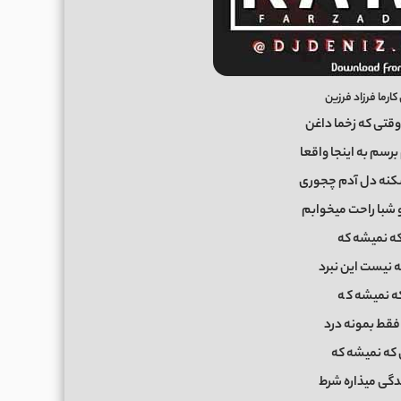
رما فرزاد فرزین
وقتی که زخما داغن
رسم به اینجا واقعا
شکنه دل آدم چجوری
 شبا راحت میخوابم
که نمیشه که
ه نیست این نبرد
ه نمیشه ک
ه
 فقط بمونه درد
 که نمیشه که
دگی میذاره شرط