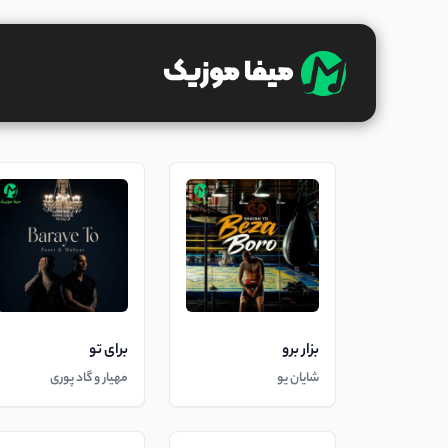
بزار برو
برای تو
شایان یو
مهیار و گاد پوری