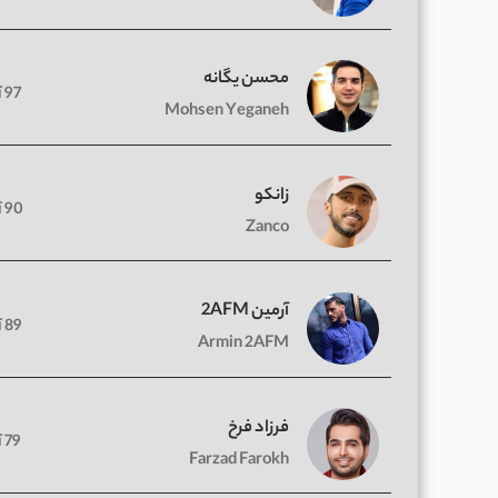
محسن یگانه
97 آهنگ
Mohsen Yeganeh
زانکو
90 آهنگ
Zanco
آرمین 2AFM
89 آهنگ
Armin 2AFM
فرزاد فرخ
79 آهنگ
Farzad Farokh