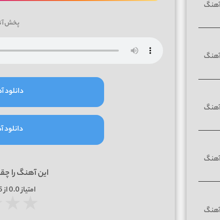
پخش آن
دانلود آه
دانلود آه
این آهنگ را چق
امتیاز
0.0
از 5 | بر اساس
★
★
★