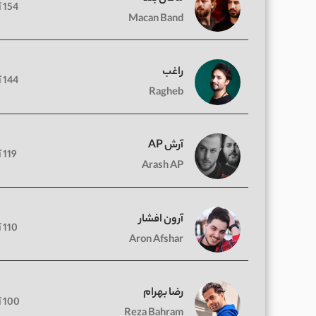
154 آهنگ
Macan Band
راغب
144 آهنگ
Ragheb
آرش AP
119 آهنگ
Arash AP
آرون افشار
110 آهنگ
Aron Afshar
رضا بهرام
100 آهنگ
Reza Bahram