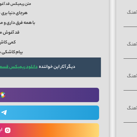
متن ریمیکس قد آغوش
هرجای دنیا بری 
با همه فرق داری و 
قد آغوش من
کمی کاش 
بیام کاشکی 
دیگر آثار این خواننده
دانلود ریمیکس قسمت
ای