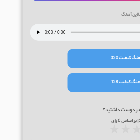
لاین آهنگ
نگ کیفیت 320
نگ کیفیت 128
در دوست داشتید؟
0
رای
★
★