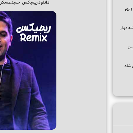
دانلود ریمیکس
حمید عسکر
(لری
ه دو از
رین
گهای شاد