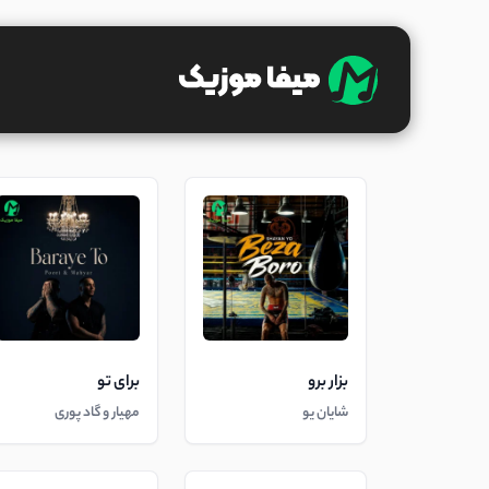
بزار برو
برای تو
شایان یو
مهیار و گاد پوری