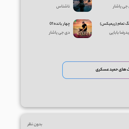
جی یاشار
ناشناس
 تمام (ریمیکس)
چهار بانده 01
درضا بابایی
دی جی یاشار
گ های حمید عسکری
بدون نظر