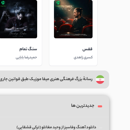
قفس
سنگ تمام
کسری زاهدی
حمیدرضا بابایی
رسانهٔ بزرگ فرهنگی هنری میفا موزیک طبق قوانین جاری 
جدیدترین ها
دانلود آهنگ وفاسیز از وحید مغانلو (ترکی قشقایی)