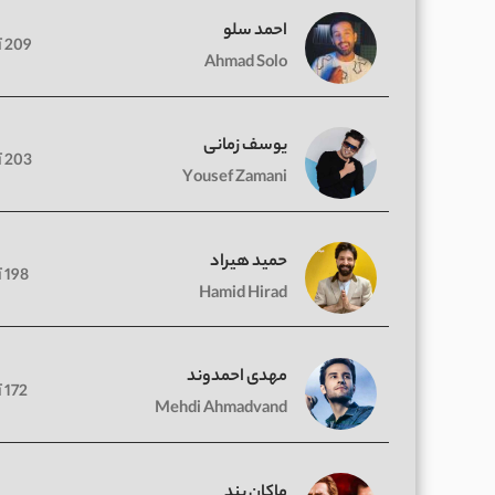
احمد سلو
209 آهنگ
Ahmad Solo
یوسف زمانی
203 آهنگ
Yousef Zamani
حمید هیراد
198 آهنگ
Hamid Hirad
مهدی احمدوند
172 آهنگ
Mehdi Ahmadvand
ماکان بند