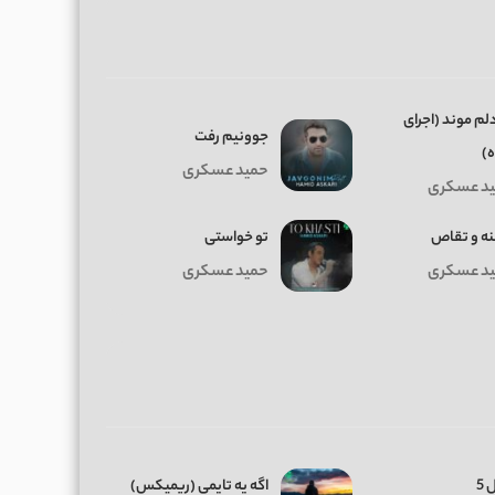
لم موند (اجرای
جوونیم رفت
ه)
حمید عسکری
د عسکری
ه و تقاص
تو خواستی
د عسکری
حمید عسکری
 5
اگه یه تایمی (ریمیکس)