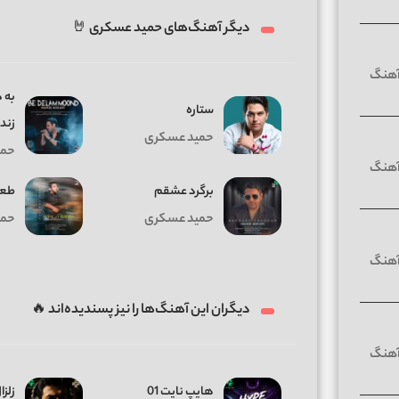
دیگر آهنگ‌های حمید عسکری 🤘
به د
ستاره
زند
حمید عسکری
حمی
برگرد عشقم
طعن
حمید عسکری
حمی
دیگران این آهنگ‌ها را نیز پسندیده‌اند 🔥
هایپ نایت 01
زلزال