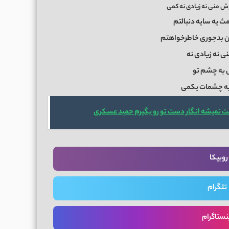
 منی نه زیادی نه کمی
مث یه سایه دنبالتم
من بدجوری خاطرخواهتم
ی نه زیادی نه
به چشم تو
به چشمات یکمی
 نمیشه انگار دست تو رو بگیرم حمید عسکری
روبیکا
تلگرام
نستاگرام