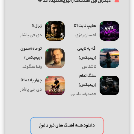
دیگران این آهنگ‌ها را نیز پسندیده‌اند 🔥
هایپ نایت 01
زلزال 5
احسان رمزی
دی جی یاشار
اگه یه تایمی
تو ماه آسمون
(ریمیکس)
(ریمیکس)
ناشناس
رضا سگوند
سنگ تمام
چهار بانده 01
(ریمیکس)
دی جی یاشار
حمیدرضا بابایی
دانلود همه آهنگ های فرزاد فرخ