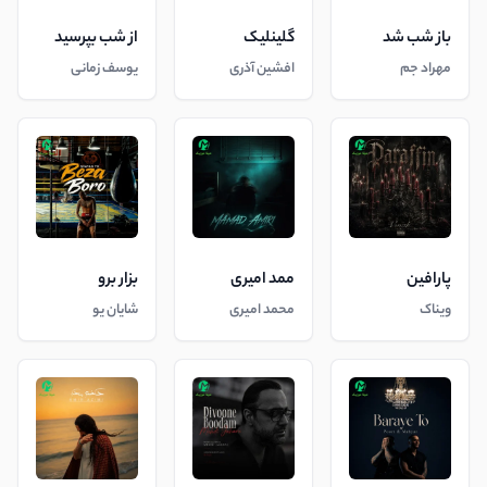
باز شب شد
گلینلیک
از شب بپرسید
مهراد جم
افشین آذری
یوسف زمانی
پارافین
ممد امیری
بزار برو
ویناک
محمد امیری
شایان یو