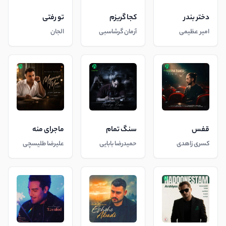
دختر بندر
کجا گریزم
تو رفتی
امیر عظیمی
آرمان گرشاسبی
الجان
قفس
سنگ تمام
ماجرای منه
کسری زاهدی
حمیدرضا بابایی
علیرضا طلیسچی