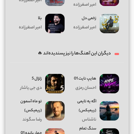
امیر اصغرزاده
امیر اصغرزاده
زخمی دل
بلا
امیر اصغرزاده
امیر اصغرزاده
دیگران این آهنگ‌ها را نیز پسندیده‌اند 🔥
هایپ نایت 01
زلزال 5
احسان رمزی
دی جی یاشار
اگه یه تایمی
تو ماه آسمون
(ریمیکس)
(ریمیکس)
ناشناس
رضا سگوند
سنگ تمام
چهار بانده 01