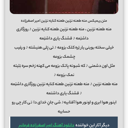
متن ریمیکس منه طعنه نزنین طعنه کنایه نزنین امیر اصغرزاده
منه طعنه نزنین ، منه طعنه نزنین طعنه کنایه نزنین ♪ روزگاری
داشتِمه ♪ قشنگ یاری داشتِمه
خیلی سخته بوینی یار تِره کلک بزوعه ♪ تی پَلی هنیشته ♪ و رغیب
چشمک بزوعه
مثل اون دشمنی ♪ که شبونه پاتک بزوعه می کهنه زخم سره بَئیته
نمک بزوعه ♪
منه طعنه نزنین ♪ منه طعنه نزنین طعنه کنایه نزنین روزگاری داشتِمه
♪ قشنگ یاری داشتمه
اینور هوا ابری و اونور هوا آفتابیه♪ شی جانِ خدای دا
ت
ی کار چی رو
حسابیه
دیگر آثار این خواننده
دانلود آهنگ امیر اصغرزاده فرمانبر