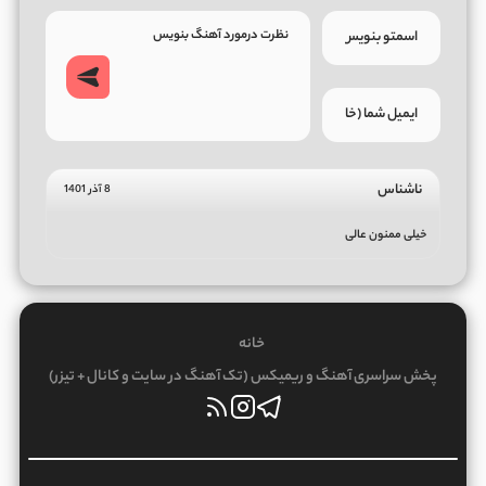
ناشناس
8 آذر 1401
خیلی ممنون عالی
خانه
پخش سراسری آهنگ و ریمیکس (تک آهنگ در سایت و کانال + تیزر)