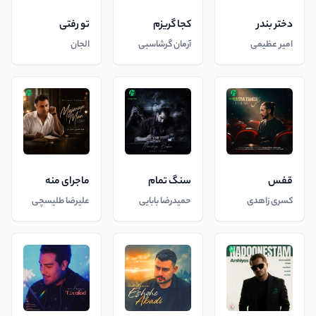
دختر بندر
کجا گریزم
تو رفتی
امیر عظیمی
آرمان گرشاسبی
الجان
قفس
سنگ تمام
ماجرای منه
کسری زاهدی
حمیدرضا بابایی
علیرضا طلیسچی