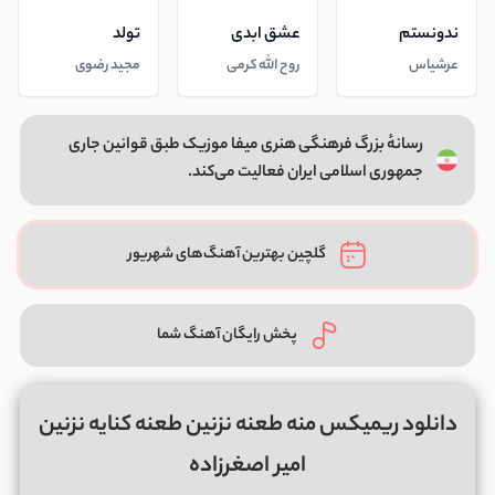
ندونستم
عشق ابدی
تولد
عرشیاس
روح الله کرمی
مجید رضوی
رسانهٔ بزرگ فرهنگی هنری میفا موزیک طبق قوانین جاری
جمهوری اسلامی ایران فعالیت می‌کند.
گلچین بهترین آهنگ‌های شهریور
پخش رایگان آهنگ شما
دانلود ریمیکس منه طعنه نزنین طعنه کنایه نزنین
امیر اصغرزاده