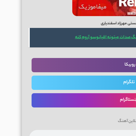
تی مهرزاد اسفندیاری
گ صدات میتونه اقیانوسو آروم کنه
روبیکا
تلگرام
نستاگرام
لاین آهنگ