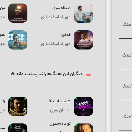
صدقه سری
من 
مهرزاد اسفندیاری
مهر
قدغن
هوا
مهرزاد اسفندیاری
مهر
دیگران این آهنگ‌ها را نیز پسندیده‌اند 🔥
هایپ نایت 01
زلزال
احسان رمزی
دی 
تو ماه آسمون
سنگ