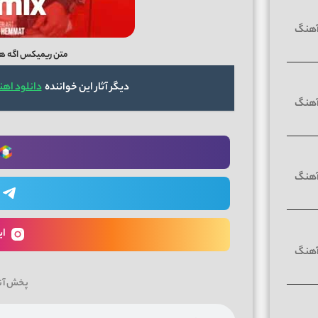
متن ریمیکس اگه هس
دیگر آثار این خواننده
دانلود اهن
ای
پخش آن