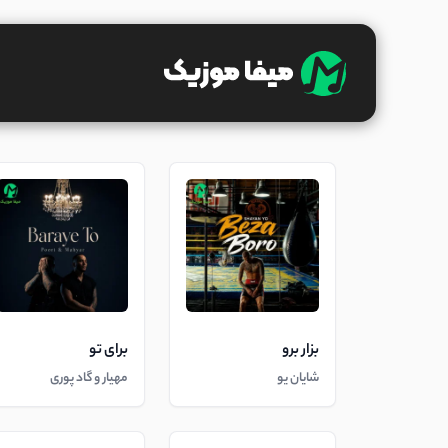
بزار برو
برای تو
شایان یو
مهیار و گاد پوری