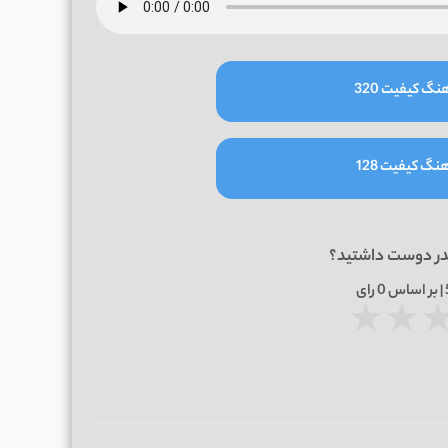
نگ کیفیت 320
نگ کیفیت 128
در دوست داشتید؟
0
رای
★
★