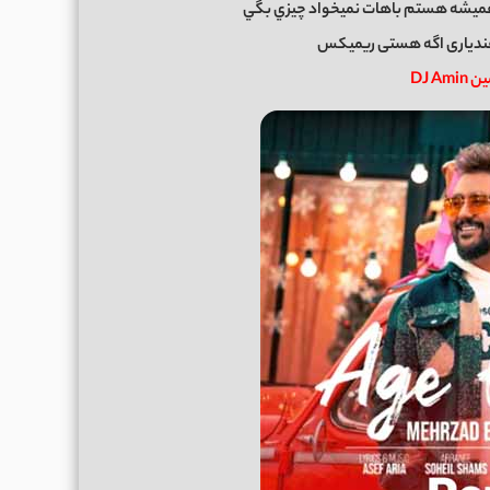
يشه هستم باهات نميخواد چيزي بگي
فندیاری اگه هستی ریمیکس
DJ A