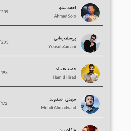
احمد سلو
209 آهنگ
Ahmad Solo
یوسف زمانی
203 آهنگ
Yousef Zamani
حمید هیراد
198 آهنگ
Hamid Hirad
مهدی احمدوند
172 آهنگ
Mehdi Ahmadvand
ماکان بند