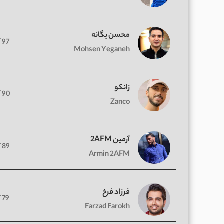
محسن یگانه
97 آهنگ
Mohsen Yeganeh
زانکو
90 آهنگ
Zanco
آرمین 2AFM
89 آهنگ
Armin 2AFM
فرزاد فرخ
79 آهنگ
Farzad Farokh