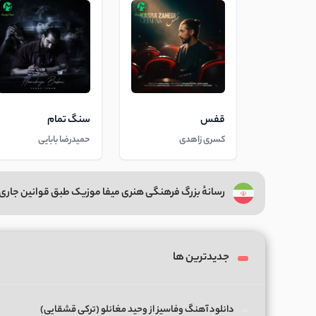
قفس
سنگ تمام
کسری زاهدی
حمیدرضا بابایی
رسانهٔ بزرگ فرهنگی هنری میفا موزیک طبق قوانین جاری 
جدیدترین ها
دانلود آهنگ وفاسیز از وحید مغانلو (ترکی قشقایی)