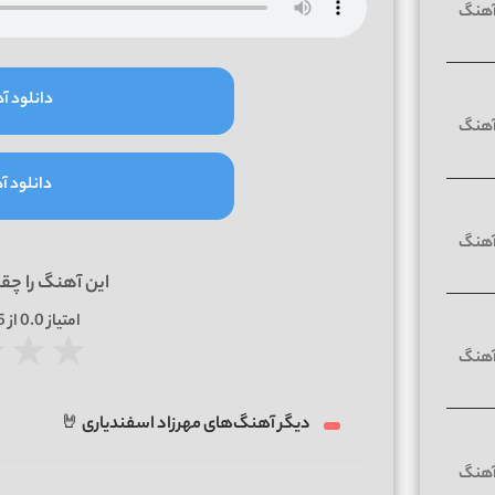
دانلود آه
دانلود آه
این آهنگ را چق
امتیاز
0.0
از 5 | بر اساس
★
★
★
دیگر آهنگ‌های مهرزاد اسفندیاری 🤘