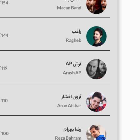
154 آهنگ
Macan Band
راغب
144 آهنگ
Ragheb
آرش AP
119 آهنگ
Arash AP
آرون افشار
110 آهنگ
Aron Afshar
رضا بهرام
100 آهنگ
Reza Bahram