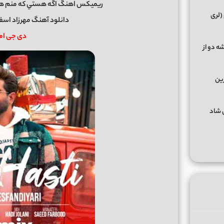
ریمیکس اهنگ اگه هستي كه منم هم
(لری
دانلود آهنگ مهرزاد اس
دی جی امین min
ه دو از
رین
گهای شاد