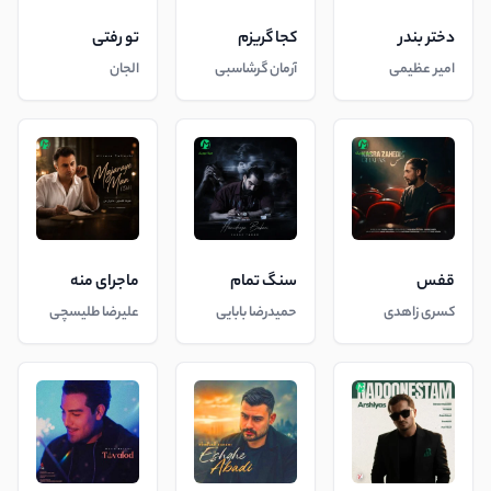
دختر بندر
کجا گریزم
تو رفتی
امیر عظیمی
آرمان گرشاسبی
الجان
قفس
سنگ تمام
ماجرای منه
کسری زاهدی
حمیدرضا بابایی
علیرضا طلیسچی