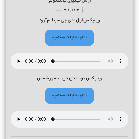
از من میگیری لبخندتو تو
├ ✦♪♫♪✦ ┤─
ریمیکس اول : دی جی سینا ام آر زد
دانلود با لینک مستقیم
ریمیکس دوم : دی جی منصور شمس
دانلود با لینک مستقیم