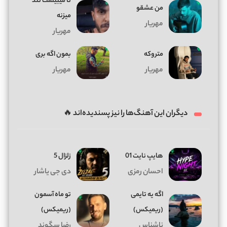
تا میبینمت تند
من عشقو
میزنه
مهریار
مهریار
متروکه
بمون اگه بری
مهریار
مهریار
دیگران این آهنگ‌ها را نیز پسندیده‌اند 🔥
هایپ نایت 01
زلزال 5
احسان رمزی
دی جی یاشار
اگه یه تایمی
تو ماه آسمون
(ریمیکس)
(ریمیکس)
ناشناس
رضا سگوند