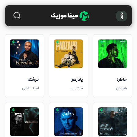
خاطره
پادزهر
فرشته
هومان
طاهاس
امید عقابی