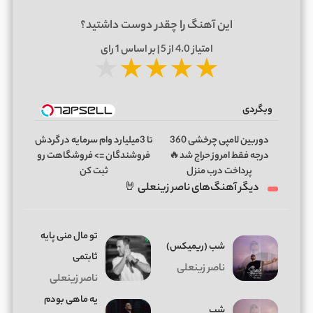
این آهنگ را چقدر دوست داشتید؟
امتیاز
4.0
از 5 | بر اساس
1
رای
★
★
★
★
★
وبگردی
دوربین لامپی چرخشی 360
تا 3میلیارد وام سرمایه در گردش
درجه فقط امروز حراج شد🔥
فروشندگان => فروشگاهت رو
پرداخت درب منزل
ثبت کن
دیگر آهنگ‌های ناصر زینعلی 🤘
تو مال منی پایه
شب (ریمیکس)
ثابتمی
ناصر زینعلی
ناصر زینعلی
یه ماهی بودم
شب