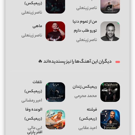
(ریمیکس)
ناصر زینعلی
ناصر زینعلی
من از تموم دنیا
ماهی
تورو طلب دارم
ناصر زینعلی
ناصر زینعلی
دیگران این آهنگ‌ها را نیز پسندیده‌اند 🔥
تلفات
ریمیکس زندان
(ریمیکس)
محمد محرمی
امیر رمضانی
فرشته
الوعده وفا
(ریمیکس)
(ریمیکس)
امید عقابی
ابی عالی
افتر پارتی