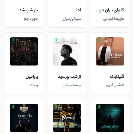
گلهای باران خورده
ادا
باز شب شد
علیرضا قربانی
سینا پارسیان
مهراد جم
گلینلیک
از شب بپرسید
پارافین
افشین آذری
یوسف زمانی
ویناک