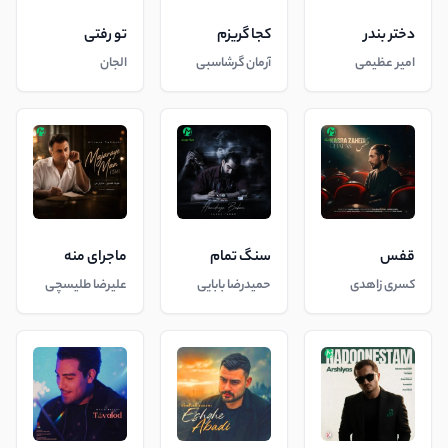
دختر بندر
کجا گریزم
تو رفتی
امیر عظیمی
آرمان گرشاسبی
الجان
قفس
سنگ تمام
ماجرای منه
کسری زاهدی
حمیدرضا بابایی
علیرضا طلیسچی