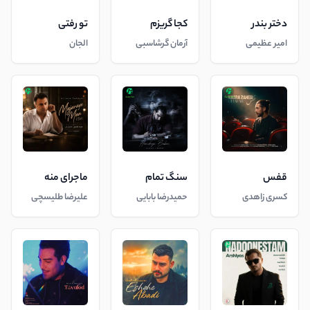
دختر بندر
کجا گریزم
تو رفتی
امیر عظیمی
آرمان گرشاسبی
الجان
قفس
سنگ تمام
ماجرای منه
کسری زاهدی
حمیدرضا بابایی
علیرضا طلیسچی