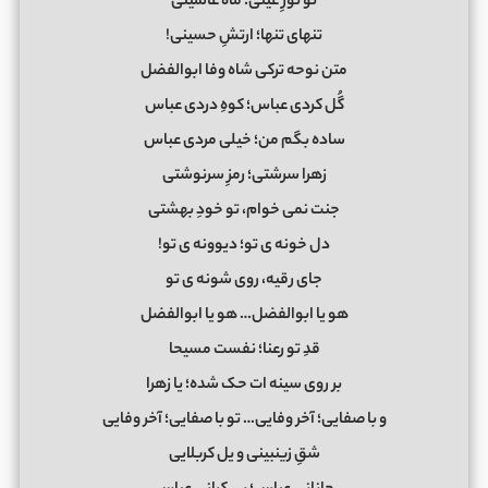
تو نورِ عینی؛ ماه عالمینی
تنهای تنها؛ ارتشِ حسینی!
متن نوحه ترکی شاه وفا ابوالفضل
گُل کردی عباس؛ کوهِ دردی عباس
ساده بگم من؛ خیلی مردی عباس
زهرا سرشتی؛ رمزِ سرنوشتی
جنت نمی خوام، تو خودِ بهشتی
دل خونه ی تو؛ دیوونه ی تو!
جای رقیه، روی شونه ی تو
هو یا ابوالفضل… هو یا ابوالفضل
قدِ تو رعنا؛ نفست مسیحا
بر روی سینه ات حک شده؛ یا زهرا
و با صفایی؛ آخر وفایی… تو با صفایی؛ آخر وفایی
شقِ زینبینی و یل کربلایی