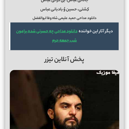
جانانی عباس؛ بی کرانی عباس
کِشتی، حسین وُ بادبانی عباس
دانلود مداحی حمید علیمی
شاه وفا ابوالفضل
دیگر آثار این خواننده
دانلود مداحی چه حسرتی شده برامون
شب جمعه حرم
پخش آنلاین تیزر