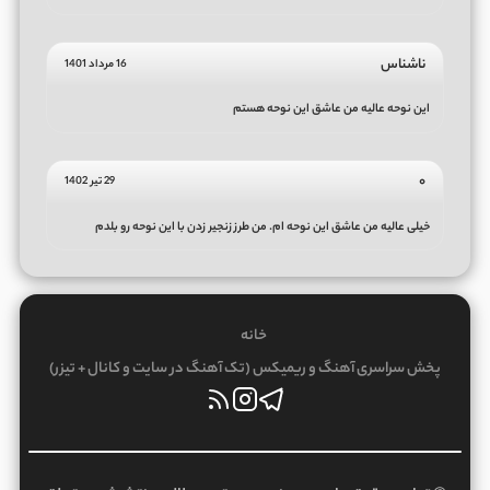
ناشناس
16 مرداد 1401
این نوحه عالیه من عاشق این نوحه هستم
۰
29 تیر 1402
خیلی عالیه من عاشق این نوحه ام. من طرز زنجیر زدن با این نوحه رو بلدم
خانه
پخش سراسری آهنگ و ریمیکس (تک آهنگ در سایت و کانال + تیزر)