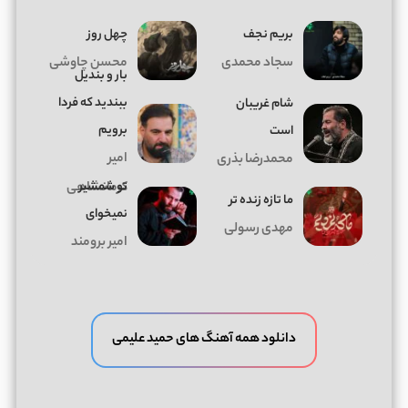
بریم نجف
چهل روز
سجاد محمدی
محسن چاوشی
بار و بندیل
ببندید که فردا
شام غریبان
برویم
است
امیر
محمدرضا بذری
تو شمشیر
کرمانشاهی
ما تازه زنده تر
نمیخوای
مهدی رسولی
امیر برومند
دانلود همه آهنگ های حمید علیمی