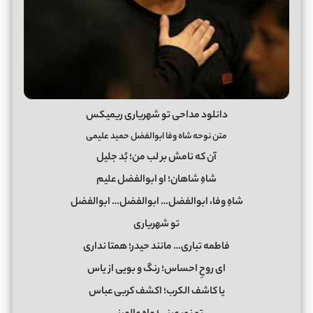
دانلود مداحی تو شهریاری ریمیکس
متن نوحه شاه وفا ابوالفضل حمید علیمی
آن که نامش بر لب من؛ بُد جلیل
شاهِ شاهان؛ او ابوالفضل علیم
شاهِ وفا، ابوالفضل… ابوالفضل… ابوالفضل
تو شهریاری
فاطمه تباری… مانند حیدر؛ همتا نداری
ای روحِ احساس؛ رنگ و بویی از یاس
یا کاشف الکرب؛ اکشف کربی عباس