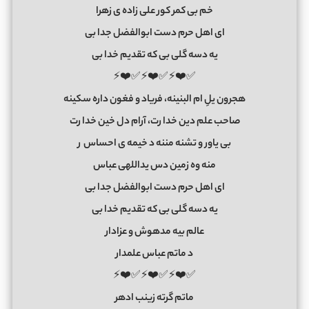
خم بی کمر کور علی زاده ی زهرا
ای اهل حرم دست ابوالفضل جدا بی
یه دسه گلی بی که تقدیم خدا بی
✅❤️⚡✅❤️⚡✅❤️⚡
هجرون یلِ ام البنینه، فریاد و فغون داره سکینه
صاحب علم دین خدا رت، آرام دل خین خدا رت
بی یاور و تشنه مننه د خیمه ی احساس ر
منه وه زمین دس یداللهی عباس
ای اهل حرم دست ابوالفضل جدا بی
یه دسه گلی بی که تقدیم خدا بی
عالم بیه مدهوش و عزادار
د ماتم عباس علمدار
✅❤️⚡✅❤️⚡✅❤️⚡
ماتم گرته زینب ادهر