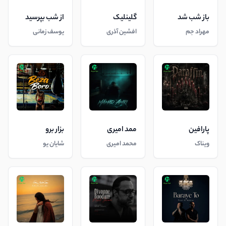
باز شب شد
گلینلیک
از شب بپرسید
مهراد جم
افشین آذری
یوسف زمانی
پارافین
ممد امیری
بزار برو
ویناک
محمد امیری
شایان یو