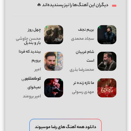
دیگران این آهنگ‌ها را نیز پسندیده‌اند 🔥
بریم نجف
چهل روز
سجاد محمدی
محسن چاوشی
بار و بندیل
ببندید که فردا
شام غریبان
برویم
است
امیر
محمدرضا بذری
تو شمشیر
کرمانشاهی
ما تازه زنده تر
نمیخوای
مهدی رسولی
امیر برومند
دانلود همه آهنگ های رضا موسیوند