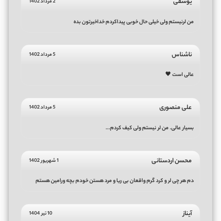
یوسفی
2 مرداد 1402
من لرنیستم ولی خیلی حال خوبی پیداکردم خداخیرتون بده
ناشناس
5 مرداد 1402
عالی است 🖤
علی منصوری
5 مرداد 1402
بسیار عالی. من لر نیستم ولی کیف کردم...
محسن اردستانی
1 شهریور 1402
دم هر چی لر و کرد گرم واقعان بی ریا و مرد هستن خودم بچه ورامین هستم
آیناز
10 تیر 1404