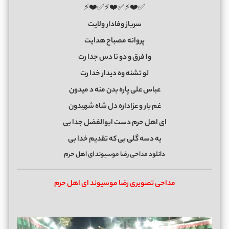
✅❤️⚡✅❤️⚡✅❤️⚡
سرباز وفادار ولایت
پروانه مصباح هدایت
وا فرق و دو تا دس جدا رت
لو تشنه وه دیدار خدا رت
عباس علی پاره بدن منه د میدون
غم بار و عزاداره دل شاه شهیدون
ای اهل حرم دست ابوالفضل جدا بی
یه دسه گلی بی که تقدیم خدا بی
دانلود مداحی رضا موسیوند ای اهل حرم
مداحی تصویری رضا موسیوند ای اهل حرم