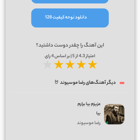
دانلود نوحه کیفیت 128
این آهنگ را چقدر دوست داشتید؟
امتیاز
4.3
از 5 | بر اساس
4
رای
★
★
★
★
★
دیگر آهنگ‌های رضا موسیوند 🤘
عزیزم بیا برارم
بیا
رضا موسیوند