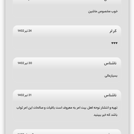
خوب مخصوص ماشین
کر لر
24 تیر 1402
♥️♥️♥️
ناشناس
30 تیر 1402
بسیارعالی
ناشناس
31 تیر 1402
تهیه و انتشار نوحه اهل بیت امر به معروف است باقیات و صالحات این امر ثواب
باشد که خیر ببینید