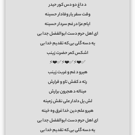
د داغ دو دس کور حیدر
وقت سفر یار وفادار حسینه
ایام عزا در غم سردار حسینه
ای اهل حرم دست ابوالفضل جدا بی
یه دسه گلی بی که تقدیم خدا بی
اشکس کمر حضرت زینب
✅❤️⚡✅❤️⚡✅❤️⚡
هیرو د غم و غربت زینب
رته د کفش تاو و قرارش
میناله د هجرون برارش
لش یل دلدار علی نقش زمینه
هیرو علم دین خدا غرق وه خینه
ای اهل حرم دست ابوالفضل جدا بی
یه دسه گلی بی که تقدیم خدا بی