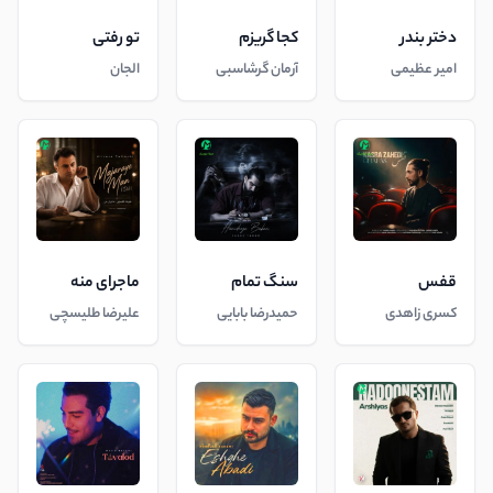
دختر بندر
کجا گریزم
تو رفتی
امیر عظیمی
آرمان گرشاسبی
الجان
قفس
سنگ تمام
ماجرای منه
کسری زاهدی
حمیدرضا بابایی
علیرضا طلیسچی