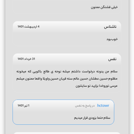
خیلی قشنگن ممنون
ناشناس
4 اردیبهشت 1401
خوب‌‌بود
نفس
31 خرداد 1401
سلام من یدونه درخواست داشتم میشه نوحه ی طالع باکویی که میخونه
مظلوم حسین عطشان حسین عالم سنه قربان حسین واویلا واقعا ممنون میشم
مرسی توروخدا بزارید تو سایتتون
hctowr
در پاسخ به نفس
1 تیر 1401
سلام حتما بزودی قرار میدیم