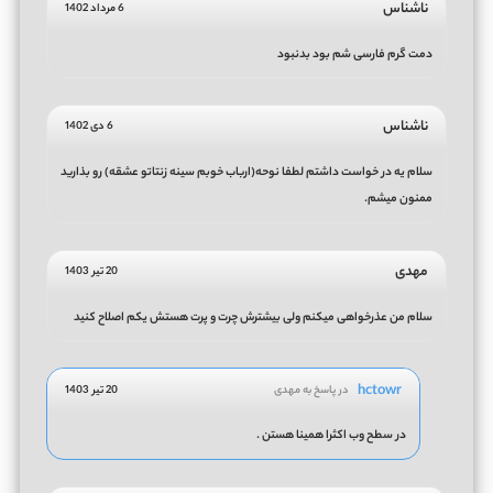
ناشناس
6 مرداد 1402
دمت گرم فارسی شم بود بدنبود
ناشناس
6 دی 1402
سلام یه در خواست داشتم لطفا نوحه(ارباب خوبم سینه زنتاتو عشقه) رو بذارید
ممنون میشم.
مهدی
20 تیر 1403
سلام من عذرخواهی میکنم ولی بیشترش چرت و پرت هستش یکم اصلاح کنید
hctowr
در پاسخ به مهدی
20 تیر 1403
در سطح وب اکثرا همینا هستن .