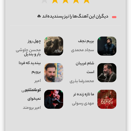
★
★
★
★
★
دیگران این آهنگ‌ها را نیز پسندیده‌اند 🔥
بریم نجف
چهل روز
سجاد محمدی
محسن چاوشی
بار و بندیل
ببندید که فردا
شام غریبان
برویم
است
امیر
محمدرضا بذری
تو شمشیر
کرمانشاهی
ما تازه زنده تر
نمیخوای
مهدی رسولی
امیر برومند