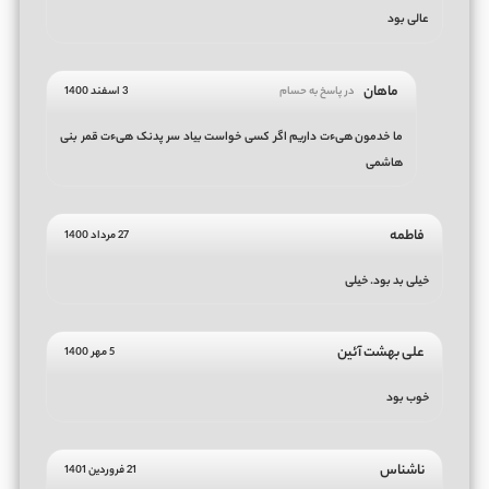
عالی بود
ماهان
در پاسخ به حسام
3 اسفند 1400
ما خدمون هیءت داریم اگر کسی خواست بیاد سر پدنک هیءت قمر بنی
هاشمی
فاطمه
27 مرداد 1400
خیلی بد بود. خیلی
علی بهشت آئین
5 مهر 1400
خوب بود
ناشناس
21 فروردین 1401