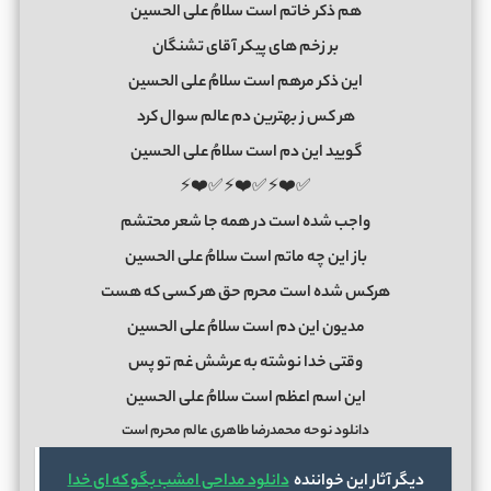
هم ذکر خاتم است سلامُ علی الحسین
بر زخم های پیکر آقای تشنگان
این ذکر مرهم است سلامُ علی الحسین
هر کس ز بهترین دم عالم سوال کرد
گویید این دم است سلامُ علی الحسین
✅❤️⚡✅❤️⚡✅❤️⚡
واجب شده است در همه جا شعر محتشم
باز این چه ماتم است سلامُ علی الحسین
هرکس شده است محرم حق هر کسی که هست
مدیون این دم است سلامُ علی الحسین
وقتی خدا نوشته به عرشش غم تو پس
این اسم اعظم است سلامُ علی الحسین
دانلود نوحه محمدرضا طاهری عالم محرم است
دیگر آثار این خواننده
دانلود مداحی امشب بگو که ای خدا