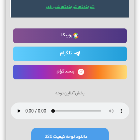
شرمندتم شرمندتم شب قدر
روبیکا
تلگرام
اینستاگرام
پخش آنلاین نوحه
دانلود نوحه کیفیت 320