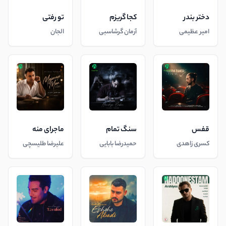
دختر بندر
کجا گریزم
تو رفتی
امیر عظیمی
آرمان گرشاسبی
الجان
قفس
سنگ تمام
ماجرای منه
کسری زاهدی
حمیدرضا بابایی
علیرضا طلیسچی