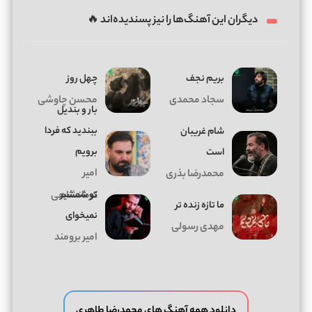
دیگران این آهنگ‌ها را نیز پسندیده‌اند 🔥
بریم نجف
چهل روز
سجاد محمدی
محسن چاوشی
بار و بندیل
ببندید که فردا
شام غریبان
برویم
است
امیر
محمدرضا بذری
تو شمشیر
کرمانشاهی
ما تازه زنده تر
نمیخوای
مهدی رسولی
امیر برومند
دانلود همه آهنگ های محمدرضا طاهری