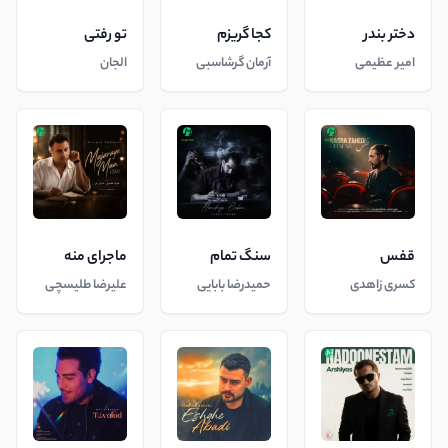
دختر بندر
کجا گریزم
تو رفتی
امیر عظیمی
آرمان گرشاسبی
الجان
قفس
سنگ تمام
ماجرای منه
کسری زاهدی
حمیدرضا بابایی
علیرضا طلیسچی