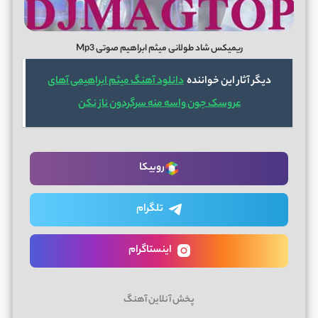
ریمیکس شاد طولانی میثم ابراهیم صوتی Mp3
دیگر آثار این خواننده
دانلود آهنگ میثم ابراهیمی آهای
عروسک جون واسه منه سرگردون ناز نکن
روبیکا
تلگرام
اینستاگرام
پخش آنلاین آهنگ