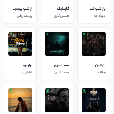
باز شب شد
گلینلیک
از شب بپرسید
مهراد جم
افشین آذری
یوسف زمانی
پارافین
ممد امیری
بزار برو
ویناک
محمد امیری
شایان یو