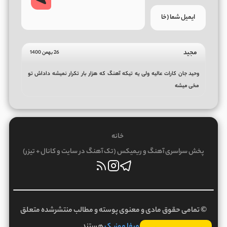
مجید
26 بهمن 1400
وحید جان کارات عالیه ولی یه تیکه آهنگ که هزار بار تکرار نمیشه داداش تو
مخی میشه
خانه
پخش سراسری آهنگ و ریمیکس (تک آهنگ در سایت و کانال + تیزر)
© تمامی حقوق مادی و معنوی پوسته و مطالب منتشرشده متعلق