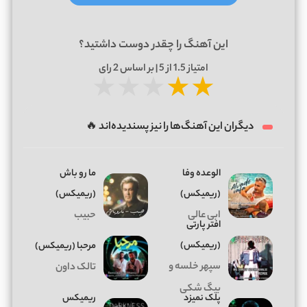
این آهنگ را چقدر دوست داشتید؟
امتیاز
1.5
از 5 | بر اساس
2
رای
★
★
★
★
★
دیگران این آهنگ‌ها را نیز پسندیده‌اند 🔥
الوعده وفا
ما رو باش
(ریمیکس)
(ریمیکس)
ابی عالی
حبیب
افتر پارتی
(ریمیکس)
ﻣﺮﺣﺒﺎ (ریمیکس)
سپهر خلسه و
تالک داون
بیگ شکی
پلک نمیزد
ریمیکس