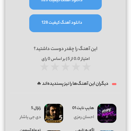
دانلود آهنگ کیفیت 320
دانلود آهنگ کیفیت 128
این آهنگ را چقدر دوست داشتید؟
امتیاز
0.0
از 5 | بر اساس
0
رای
★
★
★
★
★
دیگران این آهنگ‌ها را نیز پسندیده‌اند 🔥
هایپ نایت 01
زلزال 5
احسان رمزی
دی جی یاشار
اگه یه تایمی
تو ماه آسمون