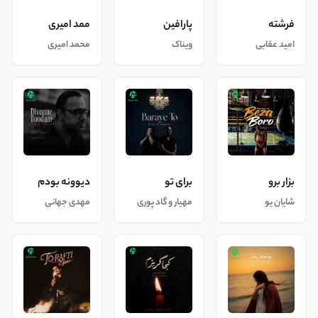
فرشته
پارافین
ممد امیری
امید عقابی
ویناک
محمد امیری
بزار برو
برای تو
دیوونه بودم
شایان یو
مهیار و گاد پوری
مهدی جهانی