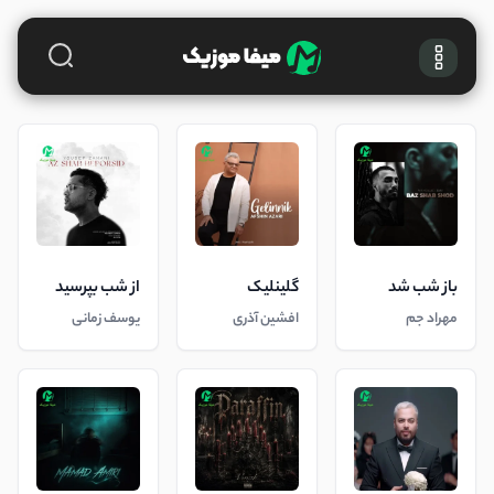
باز شب شد
گلینلیک
از شب بپرسید
مهراد جم
افشین آذری
یوسف زمانی