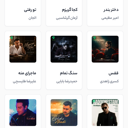
دختر بندر
کجا گریزم
تو رفتی
امیر عظیمی
آرمان گرشاسبی
الجان
قفس
سنگ تمام
ماجرای منه
کسری زاهدی
حمیدرضا بابایی
علیرضا طلیسچی