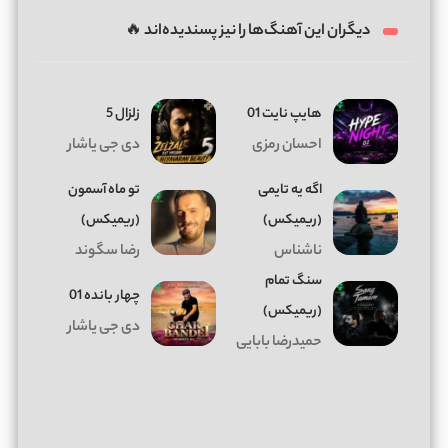
دیگران این آهنگ‌ها را نیز پسندیده‌اند 🔥
هایپ نایت 01
زلزال 5
احسان رمزی
دی جی یاشار
اگه یه تایمی
تو ماه آسمون
(ریمیکس)
(ریمیکس)
ناشناس
رضا سگوند
سنگ تمام
چهار بانده 01
(ریمیکس)
دی جی یاشار
حمیدرضا بابایی