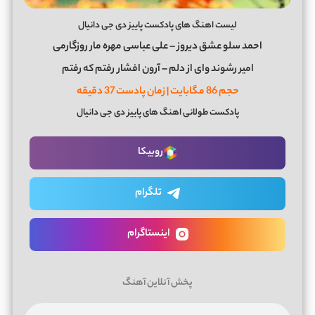
لیست اهنگ های پادکست پاییز دی جی دانیال
احمد سلو عشق دیروز – علی عباسی مهره مار روزگارمی
امیر رشوند وای از دلم – آرون افشار رفتم که رفتم
حجم 86 مگابایت | زمان پادست 37 دقیقه
پادکست طولانی اهنگ های پاییز دی جی دانیال
روبیکا
تلگرام
اینستاگرام
پخش آنلاین آهنگ