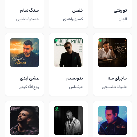
تو رفتی
قفس
سنگ تمام
الجان
کسری زاهدی
حمیدرضا بابایی
ماجرای منه
ندونستم
عشق ابدی
علیرضا طلیسچی
عرشیاس
روح الله کرمی