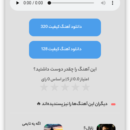
دانلود آهنگ کیفیت 320
دانلود آهنگ کیفیت 128
این آهنگ را چقدر دوست داشتید؟
امتیاز
0.0
از 5 | بر اساس
0
رای
★
★
★
★
★
دیگران این آهنگ‌ها را نیز پسندیده‌اند 🔥
اگه یه تایمی
زلزال 5