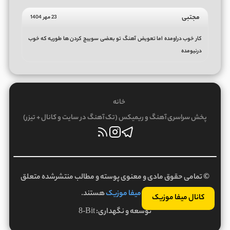
مجتبی
23 مهر 1404
کار خوب دراومده اما تعویض آهنگ تو بعضی سوییچ کردن ها طوریه که خوب
درنیومده
خانه
پخش سراسری آهنگ و ریمیکس (تک آهنگ در سایت و کانال + تیزر)
© تمامی حقوق مادی و معنوی پوسته و مطالب منتشرشده متعلق
به
میفا موزیک
هستند.
کانال میفا موزیک
توسعه و نگهداری:
8-Bit