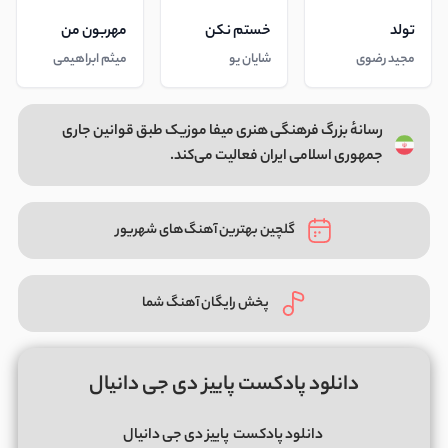
تولد
خستم نکن
مهربون من
مجید رضوی
شایان یو
میثم ابراهیمی
رسانهٔ بزرگ فرهنگی هنری میفا موزیک طبق قوانین جاری
جمهوری اسلامی ایران فعالیت می‌کند.
گلچین بهترین آهنگ‌های شهریور
پخش رایگان آهنگ شما
دانلود پادکست پاییز دی جی دانیال
دانلود پادکست
پاییز دی جی دانیال