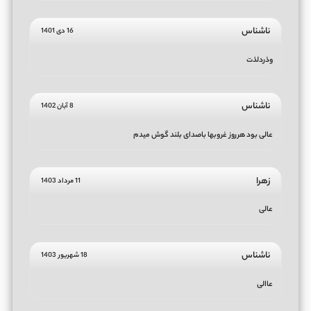
ناشناس
16 دی 1401
وذردلذت
ناشناس
8 آبان 1402
عالی بود هرروز غروبها باصدای بلند گوش میدم
زهرا
11 مرداد 1403
عالی
ناشناس
18 شهریور 1403
عاالی