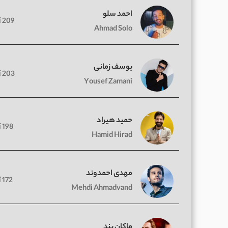
احمد سلو
209 آهنگ
Ahmad Solo
یوسف زمانی
203 آهنگ
Yousef Zamani
حمید هیراد
198 آهنگ
Hamid Hirad
مهدی احمدوند
172 آهنگ
Mehdi Ahmadvand
ماکان بند