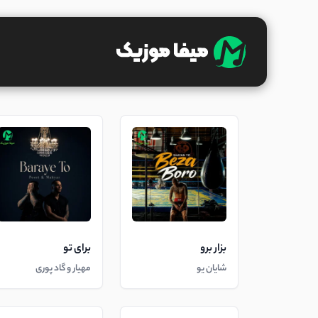
بزار برو
برای تو
شایان یو
مهیار و گاد پوری