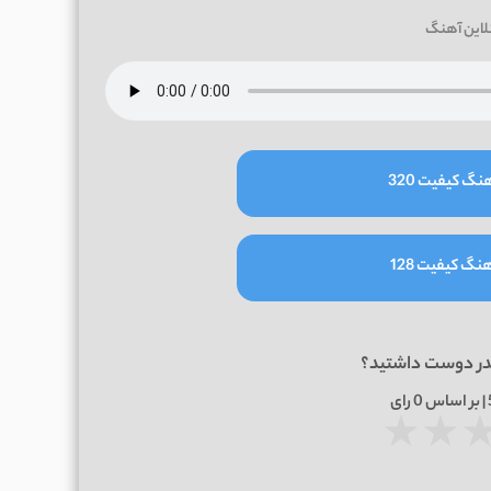
لاین آهنگ
نگ کیفیت 320
نگ کیفیت 128
در دوست داشتید؟
0
رای
★
★