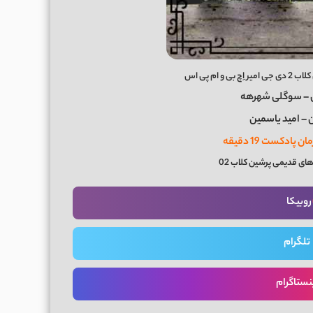
 ام پی اس
 – سوگلی شهرهه
 – امید یاسمین
های قدیمی
پرشین کلاب 02
روبیکا
تلگرام
نستاگرام