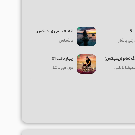
 5
اگه یه تایمی (ریمیکس)
جی یاشار
ناشناس
 تمام (ریمیکس)
چهار بانده 01
درضا بابایی
دی جی یاشار