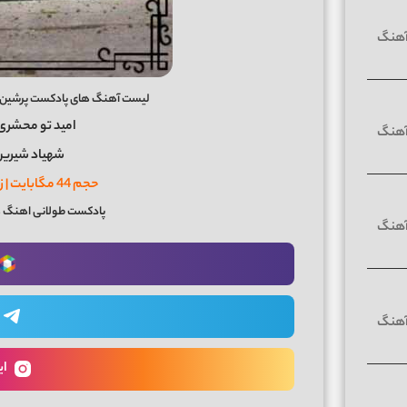
لیست آهنگ های پادکست پرشین کلاب 2 دی جی امیر اِچ بی و
امید تو محشری
شهیاد شیرین
حجم 44 مگابایت | زمان پادکست 19 دقیقه
پادکست طولانی اهنگ 
ای