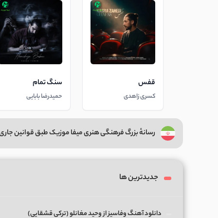
قفس
سنگ تمام
کسری زاهدی
حمیدرضا بابایی
رسانهٔ بزرگ فرهنگی هنری میفا موزیک طبق قوانین جاری 
جدیدترین ها
دانلود آهنگ وفاسیز از وحید مغانلو (ترکی قشقایی)