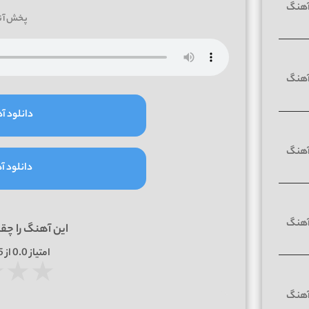
پخش آن
دانلود آه
دانلود آه
این آهنگ را چق
امتیاز
0.0
از 5 | بر اساس
★
★
★