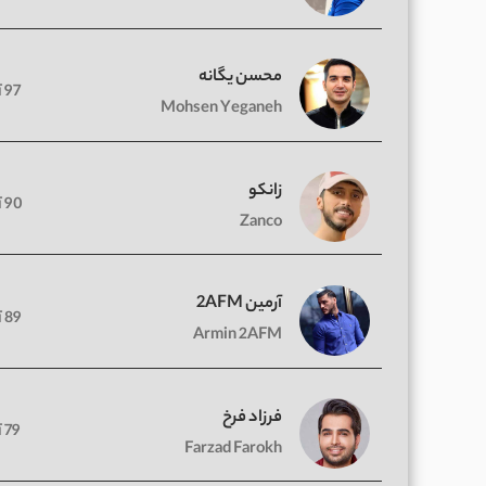
محسن یگانه
97 آهنگ
Mohsen Yeganeh
زانکو
90 آهنگ
Zanco
آرمین 2AFM
89 آهنگ
Armin 2AFM
فرزاد فرخ
79 آهنگ
Farzad Farokh