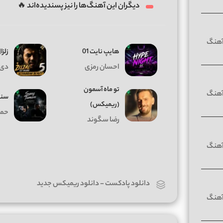
دیگران این آهنگ‌ها را نیز پسندیده‌اند 🔥
هایپ نایت 01
زلزال
احسان رمزی
دی 
تو ماه آسمون
سنگ
(ریمیکس)
حمی
رضا سگوند
دانلود پادکست
-
دانلود ریمیکس جدید