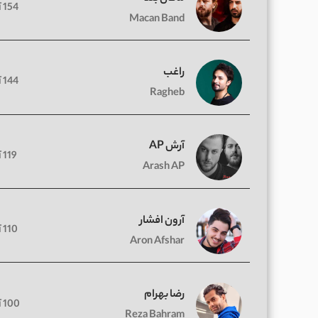
154 آهنگ
Macan Band
راغب
144 آهنگ
Ragheb
آرش AP
119 آهنگ
Arash AP
آرون افشار
110 آهنگ
Aron Afshar
رضا بهرام
100 آهنگ
Reza Bahram