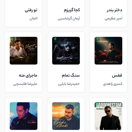
دختر بندر
کجا گریزم
تو رفتی
امیر عظیمی
آرمان گرشاسبی
الجان
قفس
سنگ تمام
ماجرای منه
کسری زاهدی
حمیدرضا بابایی
علیرضا طلیسچی