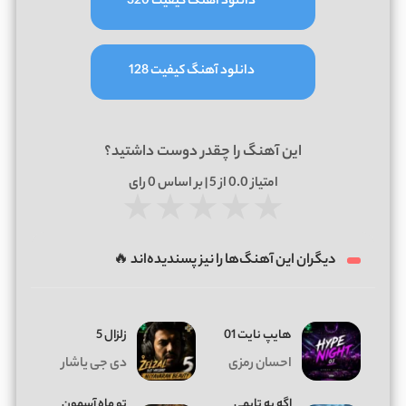
دانلود آهنگ کیفیت 320
دانلود آهنگ کیفیت 128
این آهنگ را چقدر دوست داشتید؟
امتیاز
0.0
از 5 | بر اساس
0
رای
★
★
★
★
★
دیگران این آهنگ‌ها را نیز پسندیده‌اند 🔥
هایپ نایت 01
زلزال 5
احسان رمزی
دی جی یاشار
اگه یه تایمی
تو ماه آسمون