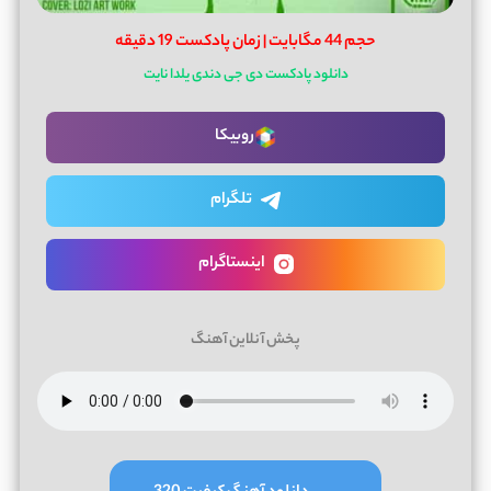
حجم 44 مگابایت | زمان پادکست 19 دقیقه
دانلود پادکست دی جی دندی یلدا نایت
روبیکا
تلگرام
اینستاگرام
پخش آنلاین آهنگ