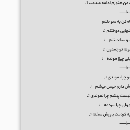
ت من هنوزم ادامه میدمت ♫
──♭
اه کن به سوختنم
تنهایی دوختنم ♫
و سخت تنم ♩
نه تو چمدون ♫
لی چیزا مونده ♩
──♭
شو چرا نموندی ♫
همش دارم خیس میشم ♩
ان نیست پیشم چرا نموندی ♫
 ولی چرا سردمه ♩
 کردمت باورش سخته ♫
──♭