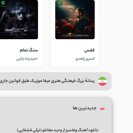
قفس
سنگ تمام
کسری زاهدی
حمیدرضا بابایی
رسانهٔ بزرگ فرهنگی هنری میفا موزیک طبق قوانین جاری 
جدیدترین ها
دانلود آهنگ وفاسیز از وحید مغانلو (ترکی قشقایی)