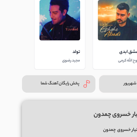
شق ابدی
تولد
وح الله کرمی
مجید رضوی
شهریور
پخش رایگان آهنگ شما
نیار خسروی چمدون
نیار خسروی
چمدون