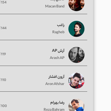
154 آهنگ
Macan Band
راغب
144 آهنگ
Ragheb
آرش AP
119 آهنگ
Arash AP
آرون افشار
110 آهنگ
Aron Afshar
رضا بهرام
100 آهنگ
Reza Bahram