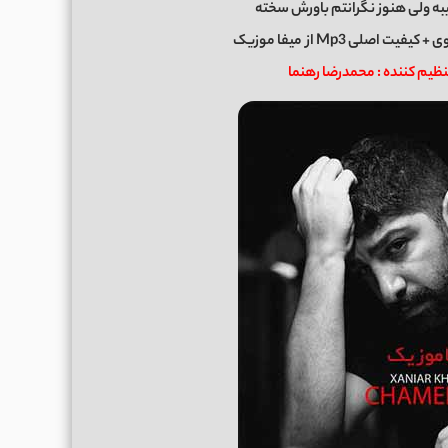
یبه ولی هنوز نگرانتم باورش سخته
وی
+ کیفیت اصلی Mp3 از
میفا موزیک
تنظیم کننده : محمدرضا رهنما