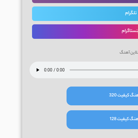
تلگرام
نستاگرام
لاین آهنگ
نگ کیفیت 320
نگ کیفیت 128