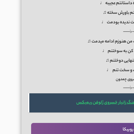
ه داستانتم عجیبه ♩
نتم باورش سخته ♫
 ندیده بودمت ♩
──♭
ت من هنوزم ادامه میدمت ♫
ه کن به سوختنم ♩
تنهایی دوختنم ♫
و سخت تنم ♩
سروی چمدون
──♭
هنگ زانیار خسروی ژلوفن ریمیکس
روبیکا