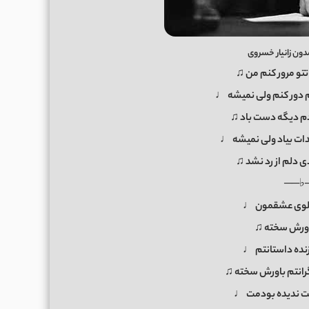
ون زانیار خسروی
اتتو مرور کنم من ♫
م دور کنم ولی نمیشه ♩
دم دیگه دست باد ♫
صدات بیاد ولی نمیشه ♩
ی دلم از رد نشد ♫
──♭
لوی عشقمون ♩
ورش سخته ♫
زنده داستانتم ♩
گرانتم باورش سخته ♫
 ندیده بودمت ♩