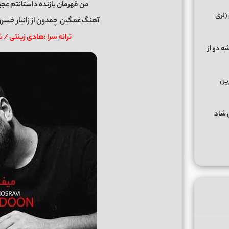
من قهرمان بازنده داستانتم عج
(لری
آهنگ غمگین
چمدون
از
زانیار خسر
ترانه سرا :هادی زینتی / 
ه دو از
رین
گهای شاد