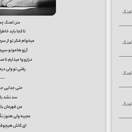
متن آهنگ چمد
تا کجا باید خاطر
میخوام فکر تو از سر
آرزو هامونو سپر
درارو وا میذارم تا 
رفتی تو ولی دید
──
حتی جدایی ج
سد نشد با
من قهرمان با
عجیبه ولی هنوز ن
ای کاش هیچوقت