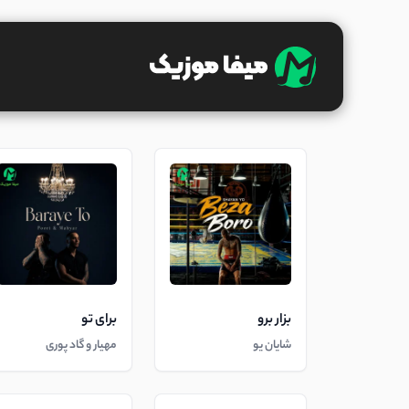
بزار برو
برای تو
شایان یو
مهیار و گاد پوری