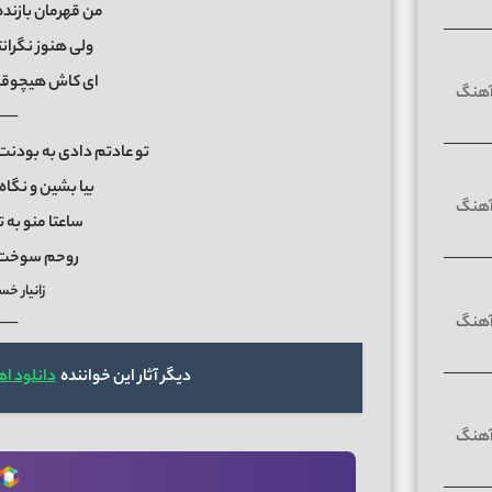
من قهرمان بازند
ولی هنوز نگرا
ای کاش هیچوقت
──
تو عادتم دادی به بودن
بیا بشین و نگا
ساعتا منو به 
روحم سوخت 
زانیار خ
──
دیگر آثار این خواننده
دانلود ا