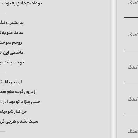
تو عادتم دادی به بودن
──
بیا بشین و نگ
ساعتا منو به 
روحم سوخت 
کاشکی این خو
تو جا میشد خی
──
ازت ببر باقی
از بارون گریه هام 
خیلی چیزا با تو بود ال
من کنار شومینم
سبک نشدم هرچی گریه
──