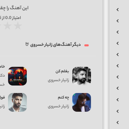
این آهنگ را چق
امتیاز
0.0
از 5 | بر اساس
★
★
★
دیگر آهنگ‌های زانیار خسروی 🤘
خاط
بغلم کن
دکام
زانیار خسروی
خس
چه کنم
فول
زانیار خسروی
زان