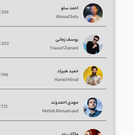
احمد سلو
209 آهنگ
Ahmad Solo
یوسف زمانی
203 آهنگ
Yousef Zamani
حمید هیراد
198 آهنگ
Hamid Hirad
مهدی احمدوند
172 آهنگ
Mehdi Ahmadvand
ماکان بند