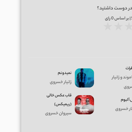
در دوست داشتید؟
0
رای
★
★
رات
نمیدونم
وند و زانیار
زانیار خسروی
روی
قاب عکس خالی
 آلبوم
(ریمیکس)
یار خسروی
سیروان خسروی