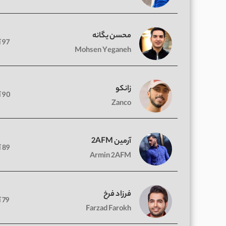
محسن یگانه
97 آهنگ
Mohsen Yeganeh
زانکو
90 آهنگ
Zanco
آرمین 2AFM
89 آهنگ
Armin 2AFM
فرزاد فرخ
79 آهنگ
Farzad Farokh