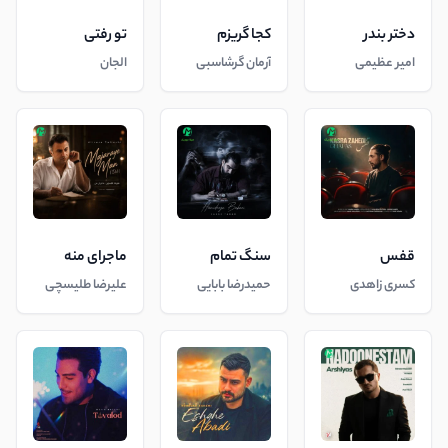
دختر بندر
کجا گریزم
تو رفتی
امیر عظیمی
آرمان گرشاسبی
الجان
قفس
سنگ تمام
ماجرای منه
کسری زاهدی
حمیدرضا بابایی
علیرضا طلیسچی