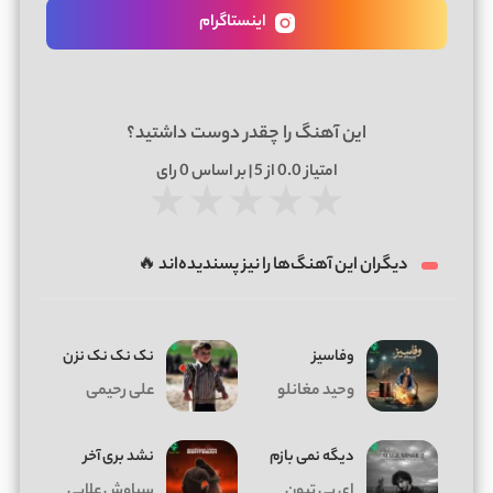
اینستاگرام
این آهنگ را چقدر دوست داشتید؟
امتیاز
0.0
از 5 | بر اساس
0
رای
★
★
★
★
★
دیگران این آهنگ‌ها را نیز پسندیده‌اند 🔥
وفاسیز
نک نک نک نزن
وحید مغانلو
علی رحیمی
دیگه نمی بازم
نشد بری آخر
ای پی تیون
سیاوش علایی