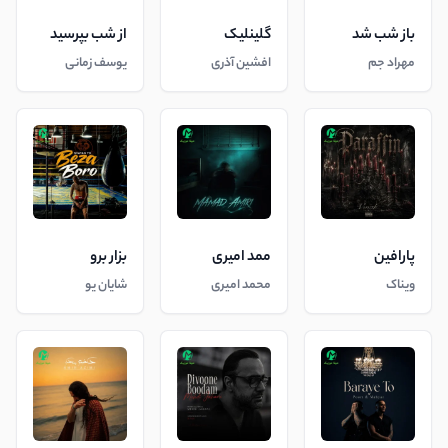
باز شب شد
گلینلیک
از شب بپرسید
مهراد جم
افشین آذری
یوسف زمانی
پارافین
ممد امیری
بزار برو
ویناک
محمد امیری
شایان یو