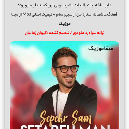
دلبر شاخه نبات بالا بلند ماه پیشونی ابرو کمند دلو مارو برده
آهنگ عاشقانه
ستاره من
از
سپهر سام
+ کیفیت اصلی Mp3 از
میفا
موزیک
ترانه سرا : رد ملودی / تنظیم کننده : کیوان زمانیان