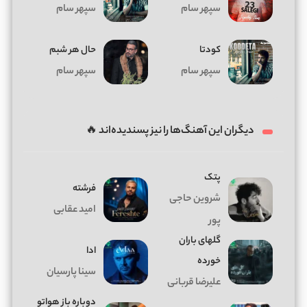
سپهر سام
سپهر سام
کودتا
حال هر شبم
سپهر سام
سپهر سام
دیگران این آهنگ‌ها را نیز پسندیده‌اند 🔥
پتک
فرشته
شروین حاجی
امید عقابی
پور
گلهای باران
ادا
خورده
سینا پارسیان
علیرضا قربانی
دوباره باز هواتو