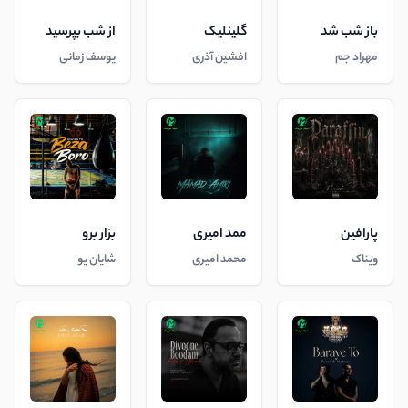
باز شب شد
گلینلیک
از شب بپرسید
مهراد جم
افشین آذری
یوسف زمانی
پارافین
ممد امیری
بزار برو
ویناک
محمد امیری
شایان یو