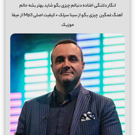
انگار دلتنگی افتاده دنبالم چیزی بگو شاید بهتر بشه حالم
آهنگ غمگین
چیزی بگو
از
سینا سرلک
+ کیفیت اصلی Mp3 از
میفا
موزیک