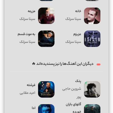
خانه
مزرعه
سینا سرلک
سینا سرلک
عزیزم
به موت قسم
سینا سرلک
سینا سرلک
دیگران این آهنگ‌ها را نیز پسندیده‌اند 🔥
پتک
فرشته
شروین حاجی
امید عقابی
پور
گلهای باران
ادا
خورده