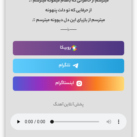
میترسم از خاطراتی که باهام میمونه میترسم ♫
از حرفایی که تو دلت پنهونه
میترسم از بازیای این دل دیوونه میترسم ♫
──♭──
روبیکا
تلگرام
اینستاگرام
پخش آنلاین آهنگ