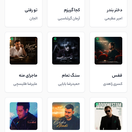
دختر بندر
کجا گریزم
تو رفتی
امیر عظیمی
آرمان گرشاسبی
الجان
قفس
سنگ تمام
ماجرای منه
کسری زاهدی
حمیدرضا بابایی
علیرضا طلیسچی