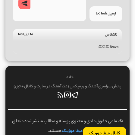
ناشناس
14 آبان 1401
Bravo 👏👏👏
خانه
پخش سراسری آهنگ و ریمیکس (تک آهنگ در سایت و کانال + تیزر)
© تمامی حقوق مادی و معنوی پوسته و مطالب منتشرشده متعلق
به
میفا موزیک
هستند.
کانال میفا موزیک