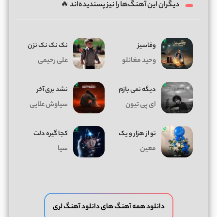
دیگران این آهنگ‌ها را نیز پسندیده‌اند 🔥
وفاسیز
نک نک نک نزن
وحید مغانلو
علی رحیمی
دیگه نمی بازم
نشد بری آخر
ای پی تیون
سیاوش علایی
تو از هزار و یک
کجا گیره دلت
معین
سیا
دانلود همه آهنگ های دانلود آهنگ لری