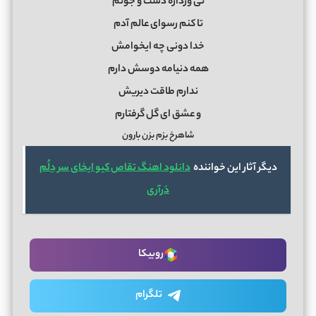
نی ورداره دست و جونم
تا کنم رسوای عالم آدم
خدا دونی چه ایخوامش
همه دنیامه دوسش دارم
ندارم طاقت دیریش
و عشق ای گل گرفتارم
شاهرخ بزم بزن بارون
دیگر آثار این خواننده
دانلود اهنگ تقاص کیو ایخای سر دِلُم
دَرآری
روبیکا
تلگرام