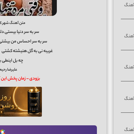
متن آهنگ شهر کیجا 2 علیرضا رح
سر به سر دنیا بیستی دلب
سر به سر احساس من بیشتی 
غریبه نی به گل هنیشته کشتی ش
چه بل اینطی بو
علیرضا رحیم 
بزودی – زمان پخش ای