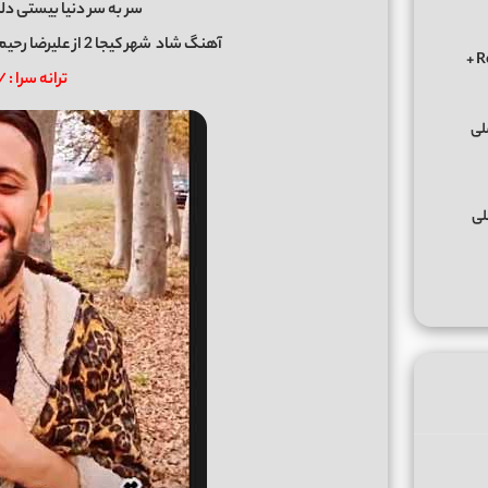
سر به سر دنیا بیستی دلب
آهنگ شاد
شهر کیجا 2
از
علیرضا رحیم
دانلود ریمیکس الوعده وفا آخر می جان یار بوی از ابی عالی Remix +
ترانه سرا : 
لی