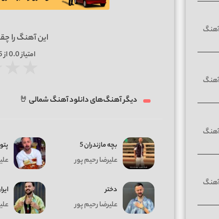
این آهنگ را چق
امتیاز
0.0
از 5 | بر اساس
★
★
★
دیگر آهنگ‌های دانلود آهنگ شمالی 🤘
بچه مازندران 5
پتو
علیرضا رحیم پور
علی
دختر
ایرا
علیرضا رحیم پور
علی