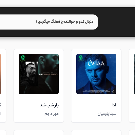
ادا
باز شب شد
گ
سینا پارسیان
مهراد جم
ا