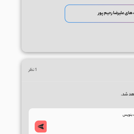
های علیرضا رحیم پور
1 نظر
هد شد.