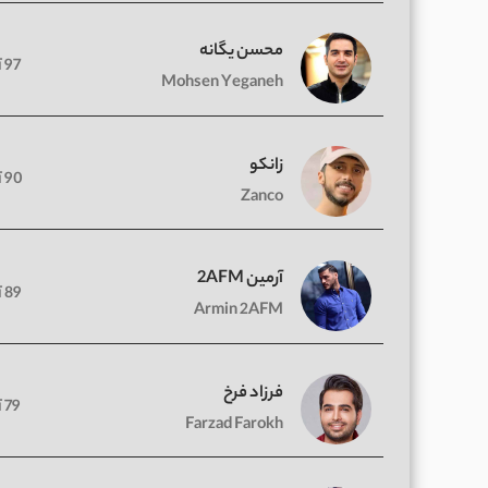
محسن یگانه
97 آهنگ
Mohsen Yeganeh
زانکو
90 آهنگ
Zanco
آرمین 2AFM
89 آهنگ
Armin 2AFM
فرزاد فرخ
79 آهنگ
Farzad Farokh