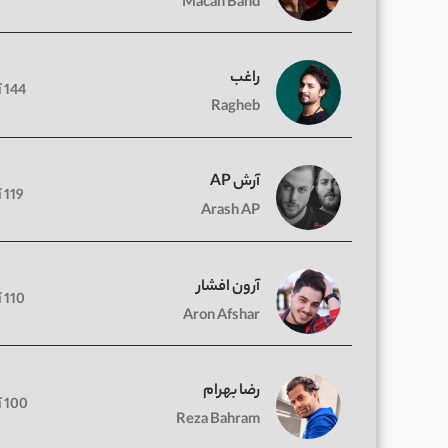
Macan Band
راغب
144 آهنگ
Ragheb
آرش AP
119 آهنگ
Arash AP
آرون افشار
110 آهنگ
Aron Afshar
رضا بهرام
100 آهنگ
Reza Bahram