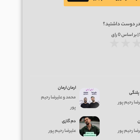
در دوست داشتید؟
0
رای
★
★
ارمان ارمان
 پلنگی
محمد و علیرضا رحیم
رضا رحیم پور
پور
ن
دم گازی
رضا رحیم پور
علیرضا رحیم پور