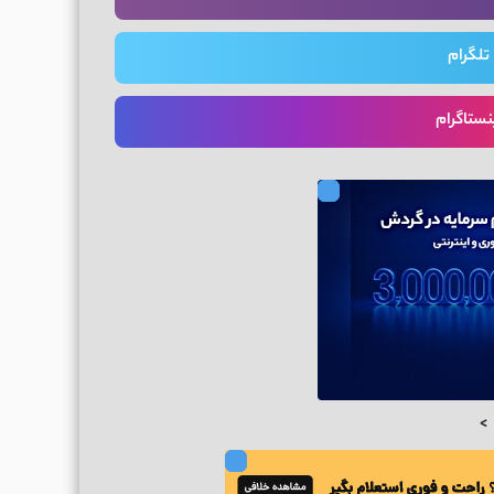
تلگرام
نستاگرام
>